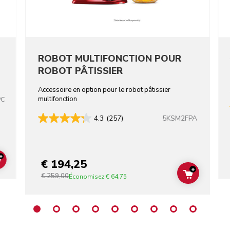
ROBOT MULTIFONCTION POUR
ROBOT PÂTISSIER
Accessoire en option pour le robot pâtissier
multifonction
PC
5KSM2FPA
4.3
(257)
+
€ 194,25
ADD TO CART
+
€ 259,00
ADD TO C
Économisez
€ 64,75