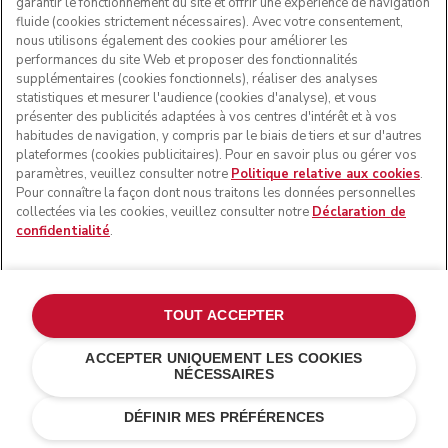
garantir le fonctionnement du site et offrir une expérience de navigation
fluide (cookies strictement nécessaires). Avec votre consentement,
nous utilisons également des cookies pour améliorer les
performances du site Web et proposer des fonctionnalités
supplémentaires (cookies fonctionnels), réaliser des analyses
statistiques et mesurer l'audience (cookies d'analyse), et vous
présenter des publicités adaptées à vos centres d'intérêt et à vos
habitudes de navigation, y compris par le biais de tiers et sur d'autres
plateformes (cookies publicitaires). Pour en savoir plus ou gérer vos
paramètres, veuillez consulter notre
Politique relative aux cookies
.
Pour connaître la façon dont nous traitons les données personnelles
collectées via les cookies, veuillez consulter notre
Déclaration de
confidentialité
.
TOUT ACCEPTER
ACCEPTER UNIQUEMENT LES COOKIES
NÉCESSAIRES
Eau minérale
€ 469,00
AJOUTER AU PANIER
€ 398,65
Économies de
DÉFINIR MES PRÉFÉRENCES
coûts
€ 70,35