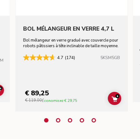
BOL MÉLANGEUR EN VERRE 4,7 L
Bol mélangeur en verre gradué avec couvercle pour
robots pâtissiers à tête inclinable de taille moyenne.
5KSM5GB
4.7
(174)
HM
+
€ 89,25
ADD TO CART
+
€ 119,00
ADD TO C
Économisez
€ 29,75