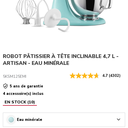
ROBOT PÂTISSIER À TÊTE INCLINABLE 4,7 L -
ARTISAN - EAU MINÉRALE
4.7
(4302)
5KSM125EMI
5 ans de garantie
4 accessoire(s) inclus
EN STOCK
(
10
)
Eau minérale
Arrow