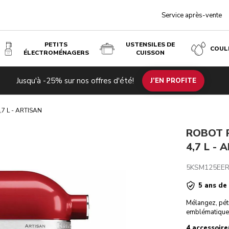
Service après-vente
PETITS
USTENSILES DE
COUL
ÉLECTROMÉNAGERS
CUISSON
 ROUGE EMPIRE
Jusqu'à -25% sur nos offres d'été!
uits associés
Inspiration
Caractéristiques techniques
J’EN PROFITE
Avis
,7 L - ARTISAN
ROBOT P
4,7 L -
5KSM125EE
5 ans de
Mélangez, pétr
emblématique
4 accessoire(