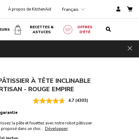
Français
À propos de KitchenAid
RECETTES &
OFFRES
EURS
ASTUCES
D'ÉTÉ
Rouge empire
€ 469,00
AJOUTER AU PANIER
Économi
Hid
€ 398,65
TVA
es de
incluse
coûts
€ 70,35
ÂTISSIER À TÊTE INCLINABLE
 ARTISAN - ROUGE EMPIRE
4.7
(4303)
R
 garantie
issez la pâte et fouettez avec notre robot pâtissier
Développer
 proposé dans un choi
...
s) inclus