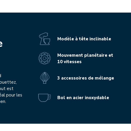
Modèle à tête inclinable
e
Mouvement planétaire et
10 vitesses
d
3 accessoires de mélange
Fouettez,
out est
éal pour les
Bol en acier inoxydable
ien.