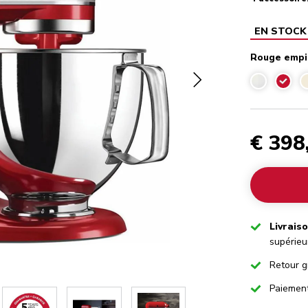
EN STOCK
Rouge empi
Rouge
€ 398
Checked
Livrais
supérieu
Checked
Retour g
Checked
Paiemen