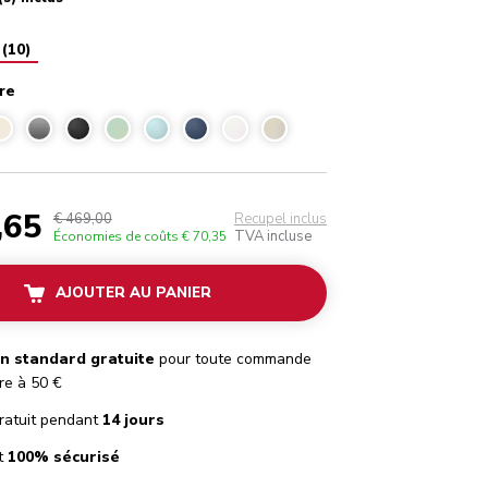
(
10
)
re
 empire
,65
€ 469,00
Recupel inclus
TVA incluse
Économies de coûts
€ 70,35
AJOUTER AU PANIER
on standard gratuite
pour toute commande
re à 50 €
ratuit pendant
14 jours
t
100% sécurisé