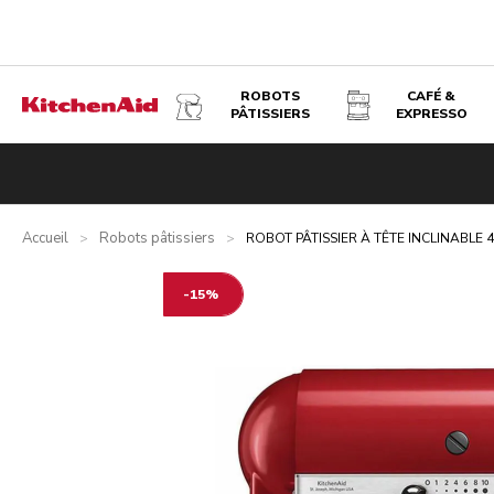
ROBOTS
CAFÉ &
PÂTISSIERS
EXPRESSO
ROBOT PÂTISSIER À TÊTE INCLINABLE 4,7 L - ARTISAN -
Présentation
Qu’y a-t-il dans la boîte ?
Avantages
Prod
Accueil
Robots pâtissiers
>
>
ROBOT PÂTISSIER À TÊTE INCLINABLE 4
-15%