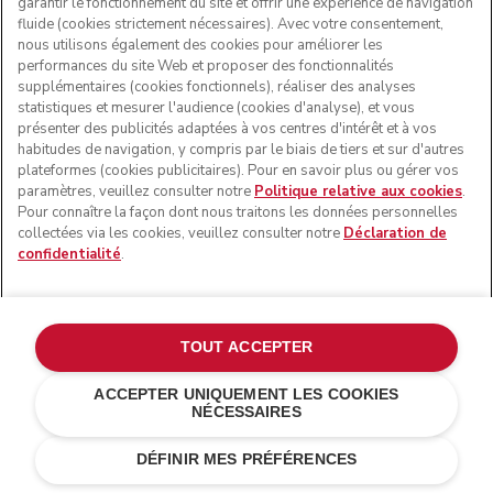
garantir le fonctionnement du site et offrir une expérience de navigation
fluide (cookies strictement nécessaires). Avec votre consentement,
nous utilisons également des cookies pour améliorer les
performances du site Web et proposer des fonctionnalités
supplémentaires (cookies fonctionnels), réaliser des analyses
statistiques et mesurer l'audience (cookies d'analyse), et vous
présenter des publicités adaptées à vos centres d'intérêt et à vos
habitudes de navigation, y compris par le biais de tiers et sur d'autres
plateformes (cookies publicitaires). Pour en savoir plus ou gérer vos
paramètres, veuillez consulter notre
Politique relative aux cookies
.
Pour connaître la façon dont nous traitons les données personnelles
collectées via les cookies, veuillez consulter notre
Déclaration de
confidentialité
.
TOUT ACCEPTER
ACCEPTER UNIQUEMENT LES COOKIES
NÉCESSAIRES
Gris étain
RECEVOIR UN-EMAIL QUAND IL
€ 599,00
€ 359,40
SERA DISPONIBLE
Économies de
DÉFINIR MES PRÉFÉRENCES
coûts
€ 239,60