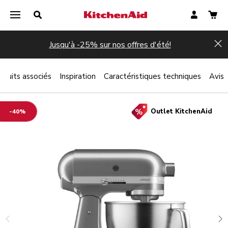
Jusqu'à -25% sur nos offres d'été!
Hi
oduits associés
Inspiration
Caractéristiques techniques
Avis
Outlet KitchenAid
-40%