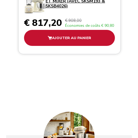
ET MIXER (AVEC 5KSM193 &
5KSB4026)
€ 817,20
€ 908,00
Économies de coûts
€ 90,80
AJOUTER AU PANIER