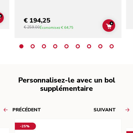
+
€ 194,25
ADD TO CART
+
€ 259,00
ADD TO C
Économisez
€ 64,75
Personnalisez-le avec un bol
supplémentaire
PRÉCÉDENT
SUIVANT
-25%