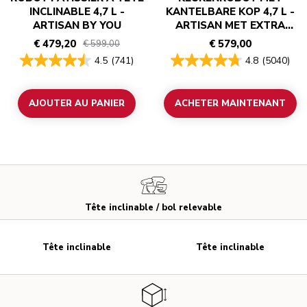
INCLINABLE 4,7 L -
KANTELBARE KOP 4,7 L -
ARTISAN BY YOU
ARTISAN MET EXTRA
ACCESSOIRES
€ 479,20
€ 579,00
€ 599,00
4.5
(741)
4.8
(5040)
AJOUTER AU PANIER
ACHETER MAINTENANT
Tête inclinable / bol relevable
Tête inclinable
Tête inclinable