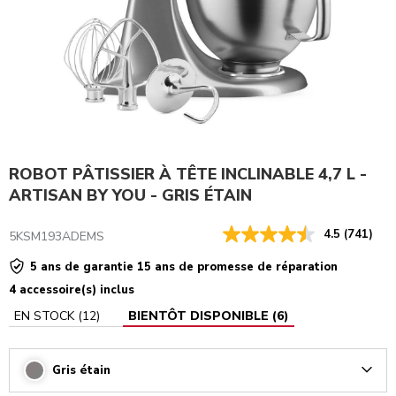
ROBOT PÂTISSIER À TÊTE INCLINABLE 4,7 L -
ARTISAN BY YOU - GRIS ÉTAIN
4.5
(741)
5KSM193ADEMS
5 ans de garantie 15 ans de promesse de réparation
4 accessoire(s) inclus
EN STOCK
(
12
)
BIENTÔT DISPONIBLE
(
6
)
Gris étain
Arrow