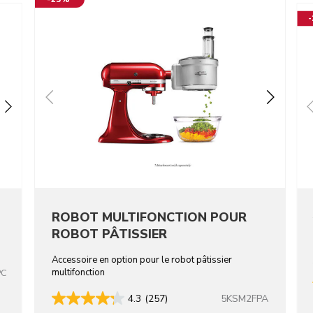
ROBOT MULTIFONCTION POUR
ROBOT PÂTISSIER
Accessoire en option pour le robot pâtissier
multifonction
PC
5KSM2FPA
4.3
(257)