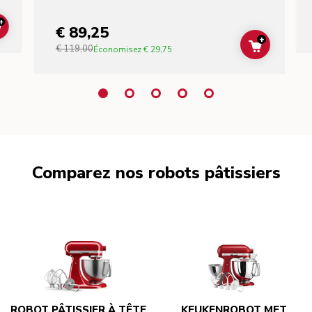
+
€ 89,25
ADD TO CART
+
€ 119,00
ADD TO C
Économisez
€ 29,75
Comparez nos robots pâtissiers
ROBOT PÂTISSIER À TÊTE
KEUKENROBOT MET