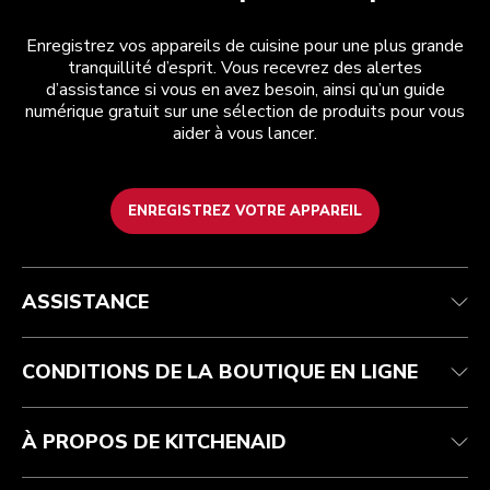
Enregistrez vos appareils de cuisine pour une plus grande
tranquillité d’esprit. Vous recevrez des alertes
d’assistance si vous en avez besoin, ainsi qu’un guide
numérique gratuit sur une sélection de produits pour vous
aider à vous lancer.
ENREGISTREZ VOTRE APPAREIL
Health Check
Conditions générales de vente
La marque
Trouver une boutique
Service après-vente
Expédition et livraison
Notre histoire
ASSISTANCE
Suivez votre commande
Retours et remboursements
Garantie et documents
Imprint
FAQ
Déclaration d’accessibilité
Recupel
ODR
CONDITIONS DE LA BOUTIQUE EN LIGNE
À PROPOS DE KITCHENAID