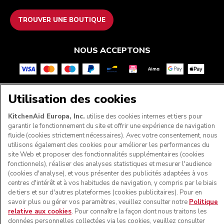
TROUVER UNE BOUTIQUE
NOUS ACCEPTONS
Utilisation des cookies
SUIVEZ-NOUS
KitchenAid Europa, Inc.
utilise des cookies internes et tiers pour
garantir le fonctionnement du site et offrir une expérience de navigation
fluide (cookies strictement nécessaires). Avec votre consentement, nous
utilisons également des cookies pour améliorer les performances du
site Web et proposer des fonctionnalités supplémentaires (cookies
fonctionnels), réaliser des analyses statistiques et mesurer l'audience
(cookies d'analyse), et vous présenter des publicités adaptées à vos
centres d'intérêt et à vos habitudes de navigation, y compris par le biais
de tiers et sur d'autres plateformes (cookies publicitaires). Pour en
savoir plus ou gérer vos paramètres, veuillez consulter notre
Politique
relative aux cookies
. Pour connaître la façon dont nous traitons les
© KitchenAid 2026 - Tous droits réservés. KitchenAid et la
données personnelles collectées via les cookies, veuillez consulter