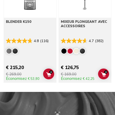
BLENDER K150
MIXEUR PLONGEANT AVEC
ACCESSOIRES
4.8
(116)
4.7
(382)
€ 215,20
€ 126,75
+
+
€ 269,00
€ 169,00
ADD TO CART
ADD 
Économisez
Économisez
€ 53,80
€ 42,25