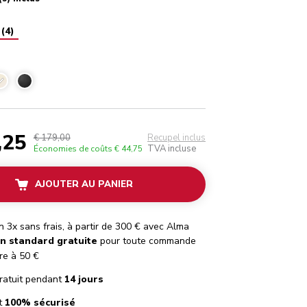
(
4
)
Crème
,25
€ 179,00
Recupel inclus
TVA incluse
Économies de coûts
€ 44,75
AJOUTER AU PANIER
 3x sans frais, à partir de 300 € avec Alma
on standard gratuite
pour toute commande
re à 50 €
ratuit pendant
14 jours
t
100% sécurisé