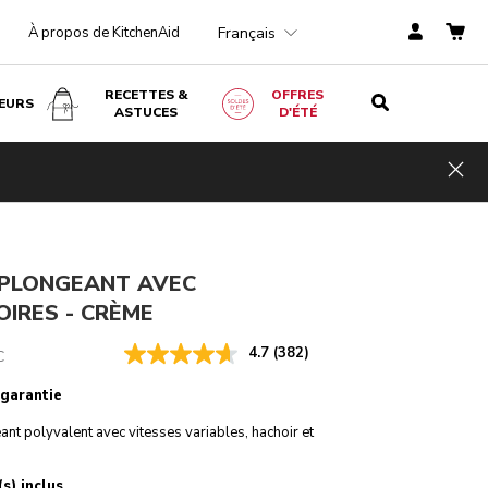
Français
À propos de KitchenAid
RECETTES &
OFFRES
EURS
ASTUCES
D'ÉTÉ
Crème
€ 179,00
AJOUTER AU PANIER
Économi
Hid
€ 134,25
TVA
es de
incluse
coûts
€ 44,75
 PLONGEANT AVEC
IRES - CRÈME
4.7
(382)
C
 garantie
nt polyvalent avec vitesses variables, hachoir et
s) inclus