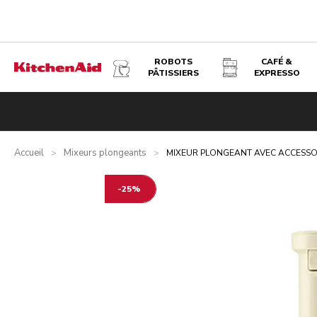
ROBOTS
CAFÉ &
PÂTISSIERS
EXPRESSO
MIXEUR PLONGEANT AVEC ACCESSOIRES - CRÈME
Présentation
Qu’y a-t-il dans la boîte ?
Avantages
Inspi
Accueil
Mixeurs plongeants
>
>
MIXEUR PLONGEANT AVEC ACCESSO
-25%