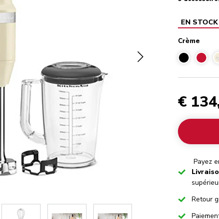
EN STOCK
Crème
€ 134
Payez en
Checked
Livrais
supérieu
Checked
Retour g
Checked
Paiemen