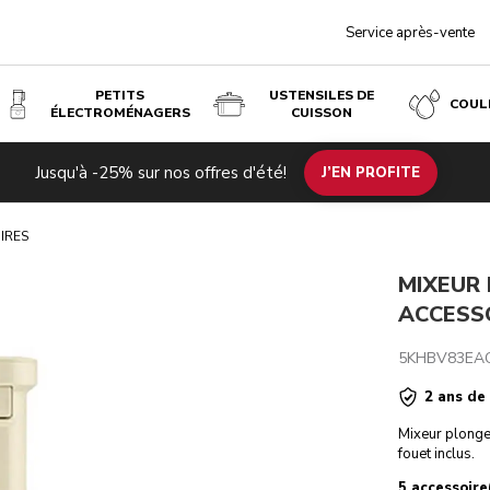
Service après-vente
PETITS
USTENSILES DE
COUL
ÉLECTROMÉNAGERS
CUISSON
Jusqu'à -25% sur nos offres d'été!
ration
Caractéristiques techniques
Avis
J’EN PROFITE
IRES
MIXEUR
ACCESSO
5KHBV83EA
2 ans de
Mixeur plongea
fouet inclus.
5 accessoire(