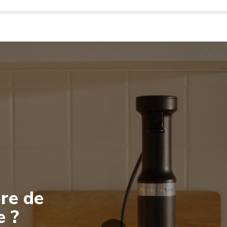
re de
e ?