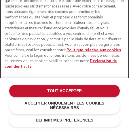
garantir le fonctionnement du site et offrir une expérience de navigation
fluide (cookies strictement nécessaires). Avec votre consentement,
nous utilisons également des cookies pour améliorer les
performances du site Web et proposer des fonctionnalités
supplémentaires (cookies fonctionnels), réaliser des analyses
statistiques et mesurer l'audience (cookies d'analyse), et vous
présenter des publicités adaptées à vos centres d'intérêt et à vos
habitudes de navigation, y compris par le biais de tiers et sur d'autres
plateformes (cookies publicitaires). Pour en savoir plus ou gérer vos
paramètres, veuillez consulter notre
Politique relative aux cookies
.
Pour connaître la façon dont nous traitons les données personnelles
collectées via les cookies, veuillez consulter notre
Déclaration de
confidentialité
.
TOUT ACCEPTER
ACCEPTER UNIQUEMENT LES COOKIES
NÉCESSAIRES
Noir réglisse
€ 179,00
AJOUTER AU PANIER
€ 134,25
Économies de
DÉFINIR MES PRÉFÉRENCES
coûts
€ 44,75