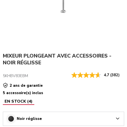
MIXEUR PLONGEANT AVEC ACCESSOIRES -
NOIR RÉGLISSE
4.7
(382)
5KHBV83EBM
2 ans de garantie
5 accessoire(s) inclus
EN STOCK
(
4
)
Noir réglisse
Arrow