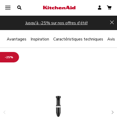
Jusqu'à -25% sur nos offres d'été!
Hi
 ?
Avantages
Inspiration
Caractéristiques techniques
Avis
-25%