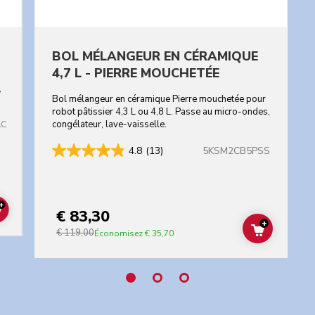
BOL MÉLANGEUR EN CÉRAMIQUE
4,7 L - PIERRE MOUCHETÉE
,
Bol mélangeur en céramique Pierre mouchetée pour
robot pâtissier 4,3 L ou 4,8 L. Passe au micro-ondes,
AC
congélateur, lave-vaisselle.
re colors
5KSM2CB5PSS
4.8
(13)
+
€ 83,30
ADD TO CART
+
€ 119,00
ADD TO C
Économisez
€ 35,70