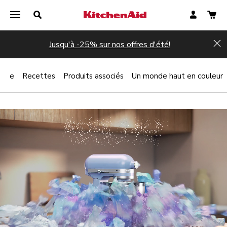
Jusqu'à -25% sur nos offres d'été!
Hi
lorée
Recettes
Produits associés
Un monde haut en couleur