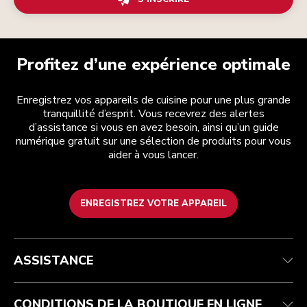
Profitez d’une expérience optimale
Enregistrez vos appareils de cuisine pour une plus grande
tranquillité d’esprit. Vous recevrez des alertes
d’assistance si vous en avez besoin, ainsi qu’un guide
numérique gratuit sur une sélection de produits pour vous
aider à vous lancer.
ENREGISTREZ VOTRE APPAREIL
Health Check
Conditions générales de vente
La marque
Trouver une boutique
Service après-vente
Expédition et livraison
Notre histoire
ASSISTANCE
Suivez votre commande
Retours et remboursements
Garantie et documents
Imprint
FAQ
Déclaration d’accessibilité
Recupel
ODR
CONDITIONS DE LA BOUTIQUE EN LIGNE