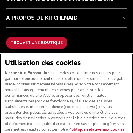
À PROPOS DE KITCHENAID
TROUVER UNE BOUTIQUE
NOUS ACCEPTONS
Utilisation des cookies
KitchenAid Europa, Inc.
utilise des cookies internes et tiers pour
garantir le fonctionnement du site et offrir une expérience de navigation
fluide (cookies strictement nécessaires). Avec votre consentement,
SUIVEZ-NOUS
nous utilisons également des cookies pour améliorer les
performances du site Web et proposer des fonctionnalités
supplémentaires (cookies fonctionnels), réaliser des analyses
statistiques et mesurer l'audience (cookies d'analyse), et vous
présenter des publicités adaptées à vos centres d'intérêt et à vos
habitudes de navigation, y compris par le biais de tiers et sur d'autres
plateformes (cookies publicitaires). Pour en savoir plus ou gérer vos
paramètres, veuillez consulter notre
Politique relative aux cookies
.