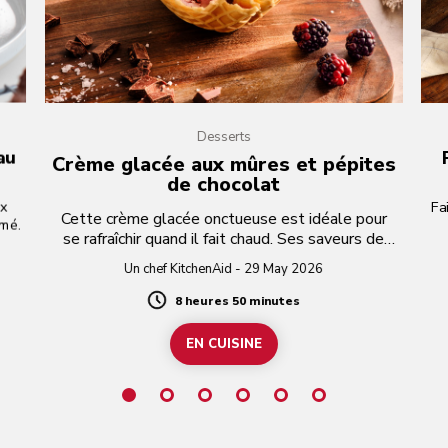
Desserts
au
Crème glacée aux mûres et pépites
de chocolat
ux
Fa
Cette crème glacée onctueuse est idéale pour
umé.
se rafraîchir quand il fait chaud. Ses saveurs de
mûre et de chocolat amer explosent à chaque
Un chef KitchenAid - 29 May 2026
bouchée.
8 heures 50 minutes
Duration
EN CUISINE