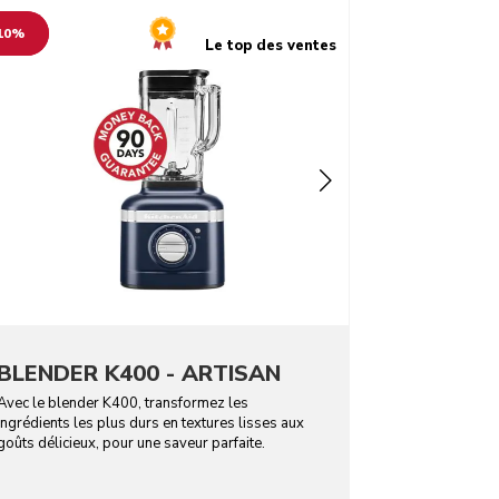
o detail page
10%
Le top des ventes
BLENDER K400 - ARTISAN
Avec le blender K400, transformez les
ingrédients les plus durs en textures lisses aux
goûts délicieux, pour une saveur parfaite.