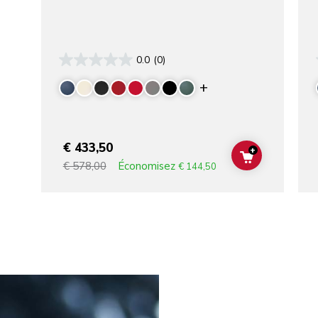
0.0
(0)
Display more colo
€ 433,50
+
ADD TO CAR
Économisez
€ 578,00
€ 144,50