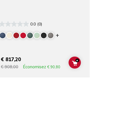
0.0
(0)
rs
Display more colors
€ 817,20
+
T
ADD TO CART
Économisez
€ 908,00
€ 90,80