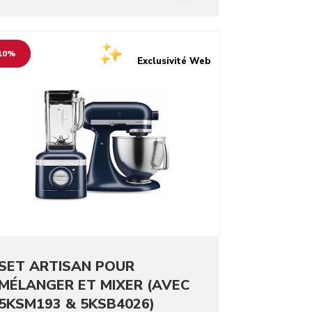
o detail page
10%
Exclusivité Web
SET ARTISAN POUR
MÉLANGER ET MIXER (AVEC
5KSM193 & 5KSB4026)