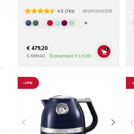
5KSM193ADEIB
4.5
(741)
Display more colo
€ 479,20
+
ADD TO CAR
Économisez
€ 599,00
€ 119,80
Go to detail page
Go t
-20%
-