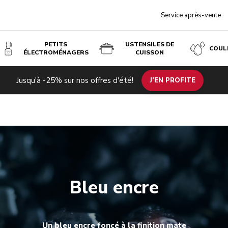
Service après-vente
PETITS
USTENSILES DE
COUL
ÉLECTROMÉNAGERS
CUISSON
Jusqu'à -25% sur nos offres d'été!
J’EN PROFITE
Bleu encre
Un bleu encre foncé à la finition mate