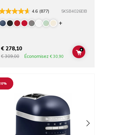
5KSB4026EIB
4.6
(877)
rs
Display more colors
€ 278,10
+
T
ADD TO CART
Économisez
€ 309,00
€ 30,90
o detail page
20%