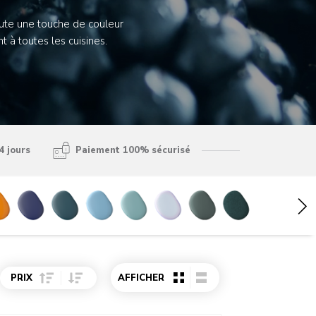
oute une touche de couleur
 à toutes les cuisines.
4 jours
Paiement 100% sécurisé
Sort Price ascending
Sort Price descending
PRIX
AFFICHER