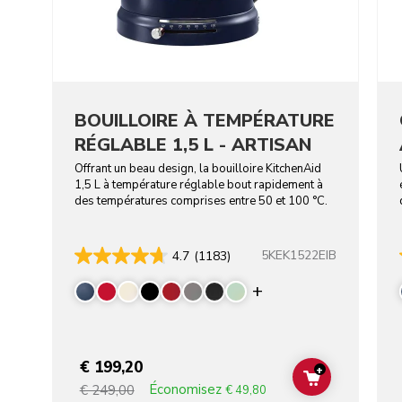
BOUILLOIRE À TEMPÉRATURE
RÉGLABLE 1,5 L - ARTISAN
Offrant un beau design, la bouilloire KitchenAid
1,5 L à température réglable bout rapidement à
des températures comprises entre 50 et 100 °C.
5KEK1522EIB
4.7
(1183)
Display more colo
€ 199,20
+
ADD TO CAR
Économisez
€ 249,00
€ 49,80