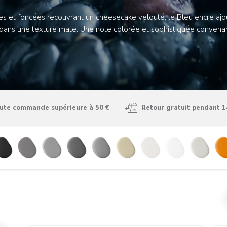
ches et foncées recouvrant un cheesecake velouté, le Bleu encre aj
ans une texture mate. Une note colorée et sophistiquée convenant
oute commande supérieure à 50 €
Retour gratuit pendant 1