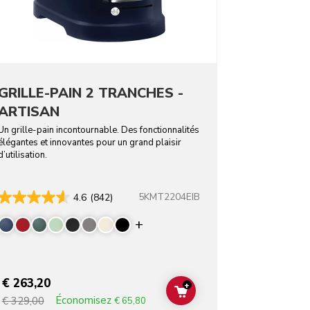
GRILLE-PAIN 2 TRANCHES -
ARTISAN
Un grille-pain incontournable. Des fonctionnalités
élégantes et innovantes pour un grand plaisir
d’utilisation.
5KMT2204EIB
4.6
(842)
rs
Display more colors
€ 263,20
+
T
ADD TO CART
Économisez
€ 329,00
€ 65,80