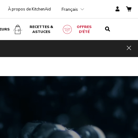
Français
À propos de KitchenAid
RECETTES &
OFFRES
EURS
ASTUCES
D'ÉTÉ
Hid