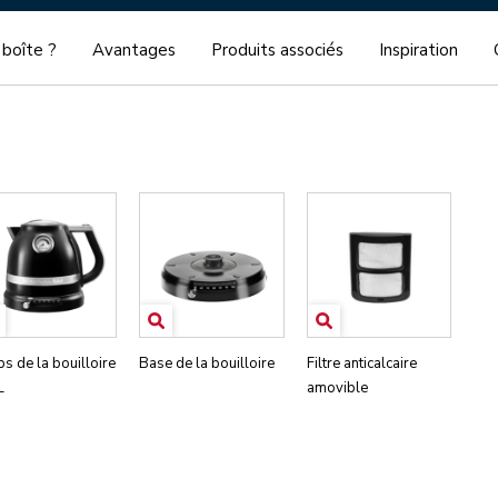
 boîte ?
Avantages
Produits associés
Inspiration
s de la bouilloire
Base de la bouilloire
Filtre anticalcaire
L
amovible