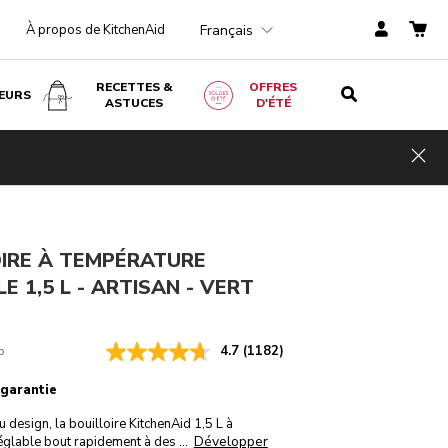
Français
À propos de KitchenAid
RECETTES &
OFFRES
EURS
ASTUCES
D'ÉTÉ
Vert sapin
€ 249,00
AJOUTER AU PANIER
Économi
Hid
€ 199,20
TVA
es de
incluse
coûts
€ 49,80
OIRE À TEMPÉRATURE
E 1,5 L - ARTISAN - VERT
4.7
(1182)
P
 garantie
u design, la bouilloire KitchenAid 1,5 L à
Développer
églable bout rapidement à des
...