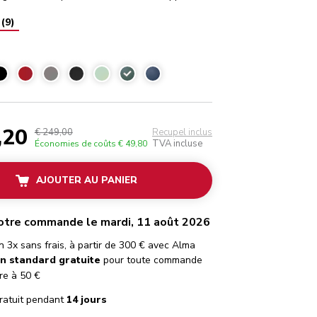
(
9
)
Vert sapin
,20
€ 249,00
Recupel inclus
TVA incluse
Économies de coûts
€ 49,80
AJOUTER AU PANIER
otre commande le mardi, 11 août 2026
 3x sans frais, à partir de 300 € avec Alma
on standard gratuite
pour toute commande
re à 50 €
ratuit pendant
14 jours