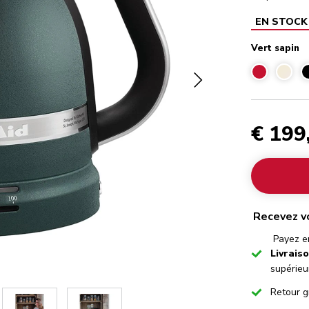
EN STOCK
Vert sapin
€ 199
Recevez v
Payez en
Checked
Livrais
supérieu
Checked
Retour g