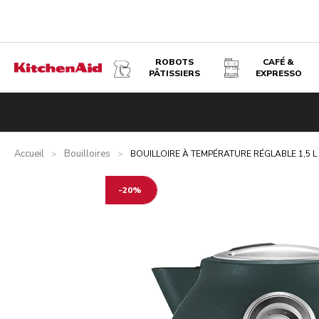
ROBOTS
CAFÉ &
PÂTISSIERS
EXPRESSO
BOUILLOIRE À TEMPÉRATURE RÉGLABLE 1,5 L - ARTISAN 
Présentation
Qu’y a-t-il dans la boîte ?
Avantages
Prod
Accueil
Bouilloires
>
>
BOUILLOIRE À TEMPÉRATURE RÉGLABLE 1,5 L
-20%