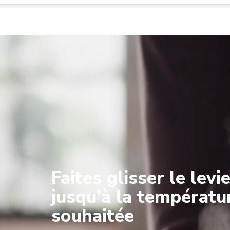
Faites glisser le levi
jusqu’à la températu
souhaitée