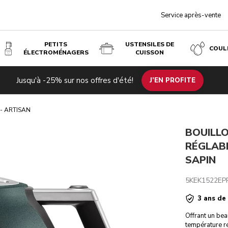
Service après-vente
PETITS
USTENSILES DE
COUL
ÉLECTROMÉNAGERS
CUISSON
- VERT SAPIN
Jusqu'à -25% sur nos offres d'été!
uits associés
Inspiration
Caractéristiques techniques
J’EN PROFITE
Avis
 - ARTISAN
BOUILL
RÉGLABL
SAPIN
5KEK1522EP
3 ans de
Offrant un bea
température r