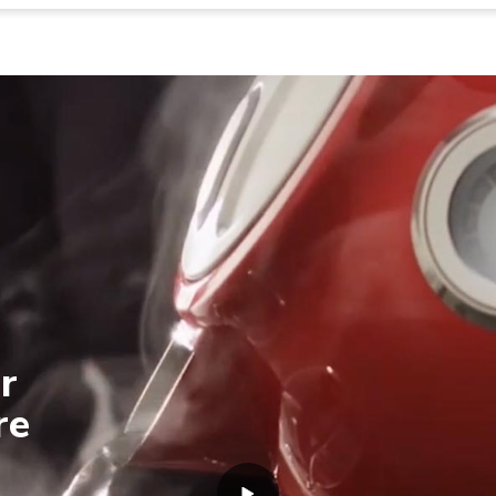
er
re