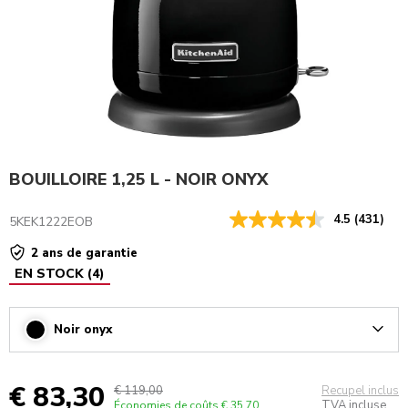
BOUILLOIRE 1,25 L - NOIR ONYX
4.5
(431)
5KEK1222EOB
2 ans de garantie
EN STOCK
(
4
)
Noir onyx
Arrow
€ 83,30
€ 119,00
Recupel inclus
TVA incluse
Économies de coûts
€ 35,70