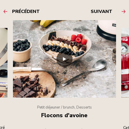
PRÉCÉDENT
SUIVANT
Petit déjeuner / brunch, Desserts
Flocons d'avoine
cré
Cet