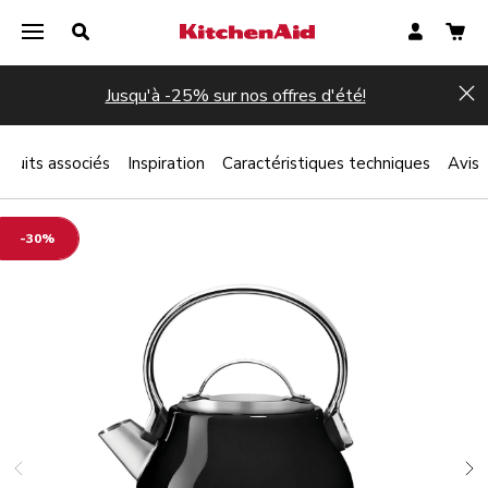
Jusqu'à -25% sur nos offres d'été!
Hi
oduits associés
Inspiration
Caractéristiques techniques
Avis
-30%