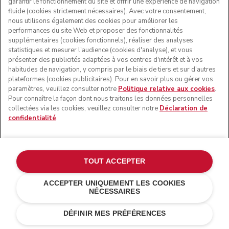
garantir le fonctionnement du site et offrir une expérience de navigation
fluide (cookies strictement nécessaires). Avec votre consentement,
nous utilisons également des cookies pour améliorer les
performances du site Web et proposer des fonctionnalités
supplémentaires (cookies fonctionnels), réaliser des analyses
statistiques et mesurer l'audience (cookies d'analyse), et vous
présenter des publicités adaptées à vos centres d'intérêt et à vos
habitudes de navigation, y compris par le biais de tiers et sur d'autres
plateformes (cookies publicitaires). Pour en savoir plus ou gérer vos
paramètres, veuillez consulter notre
Politique relative aux cookies
.
Pour connaître la façon dont nous traitons les données personnelles
collectées via les cookies, veuillez consulter notre
Déclaration de
confidentialité
.
TOUT ACCEPTER
ACCEPTER UNIQUEMENT LES COOKIES
NÉCESSAIRES
Noir onyx
€ 119,00
AJOUTER AU PANIER
€ 83,30
DÉFINIR MES PRÉFÉRENCES
Économies de coûts
€ 35,70