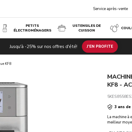
Service après-vente
PETITS
USTENSILES DE
COUL
ÉLECTROMÉNAGERS
CUISSON
Jusqu'à -25% sur nos offres d'été!
ration
Caractéristiques techniques
Avis
J’EN PROFITE
que KF8
MACHIN
KF8 - AC
5KES8558ES
3 ans de
La machine à 
meilleur moyen