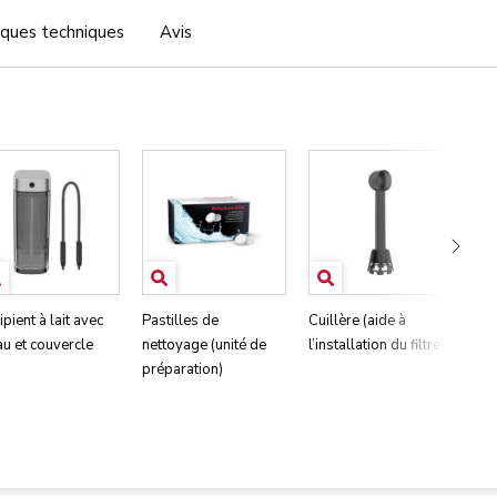
iques techniques
Avis
pient à lait avec
Pastilles de
Cuillère (aide à
Ban
au et couvercle
nettoyage (unité de
l’installation du filtre)
dur
préparation)