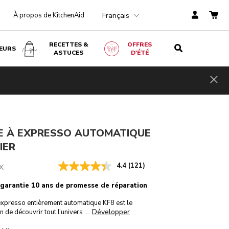
Français
À propos de KitchenAid
RECETTES &
OFFRES
EURS
ASTUCES
D'ÉTÉ
Acier
AJOUTER AU PANIER
€ 1 999,00
Hid
TVA incluse
E À EXPRESSO AUTOMATIQUE
IER
4.4
(121)
X
 garantie 10 ans de promesse de réparation
expresso entièrement automatique KF8 est le
Développer
 de découvrir tout l’univers
...