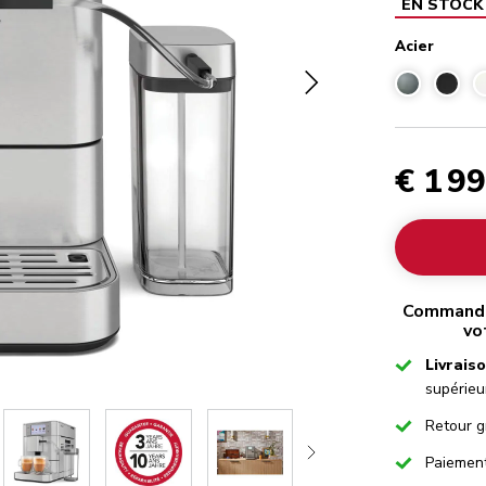
EN STOCK
Acier
€ 1 9
Commandez
vo
Checked
Livrais
supérieu
Checked
Retour g
Checked
Paiemen