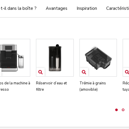
t-il dans la boîte ?
Avantages
Inspiration
Caractérist
s de la machine à
Réservoir d’eau et
Trémie à grains
Réci
resso
filtre
(amovible)
tuy