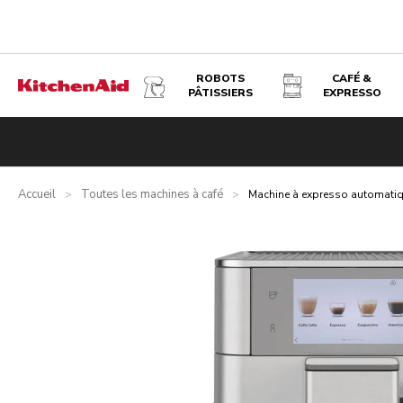
ROBOTS
CAFÉ &
PÂTISSIERS
EXPRESSO
MACHINE À EXPRESSO AUTOMATIQUE KF8 - ACIER
Présentation
Qu’y a-t-il dans la boîte ?
Avantages
Inspi
Accueil
Toutes les machines à café
>
>
Machine à expresso automati