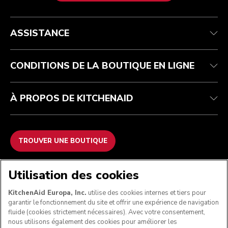
Health Check
Conditions générales de vente
La marque
Trouver une boutique
Service après-vente
Expédition et livraison
Notre histoire
ASSISTANCE
Suivez votre commande
Retours et remboursements
Garantie et documents
Imprint
FAQ
Déclaration d’accessibilité
Recupel
ODR
CONDITIONS DE LA BOUTIQUE EN LIGNE
À PROPOS DE KITCHENAID
TROUVER UNE BOUTIQUE
NOUS ACCEPTONS
Utilisation des cookies
KitchenAid Europa, Inc.
utilise des cookies internes et tiers pour
garantir le fonctionnement du site et offrir une expérience de navigation
fluide (cookies strictement nécessaires). Avec votre consentement,
SUIVEZ-NOUS
nous utilisons également des cookies pour améliorer les