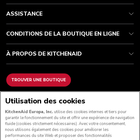
Health Check
Conditions générales de vente
La marque
Trouver une boutique
Service après-vente
Expédition et livraison
Notre histoire
ASSISTANCE
Suivez votre commande
Retours et remboursements
Garantie et documents
Imprint
FAQ
Déclaration d’accessibilité
Recupel
ODR
CONDITIONS DE LA BOUTIQUE EN LIGNE
À PROPOS DE KITCHENAID
TROUVER UNE BOUTIQUE
NOUS ACCEPTONS
Utilisation des cookies
KitchenAid Europa, Inc.
utilise des cookies internes et tiers pour
garantir le fonctionnement du site et offrir une expérience de navigation
fluide (cookies strictement nécessaires). Avec votre consentement,
SUIVEZ-NOUS
nous utilisons également des cookies pour améliorer les
performances du site Web et proposer des fonctionnalités