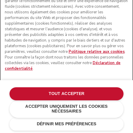
garantir le fonctionnement du site et offrir une expérience de navigation
fluide (cookies strictement nécessaires). Avec votre consentement,
nous utilisons également des cookies pour améliorer les
performances du site Web et proposer des fonctionnalités
supplémentaires (cookies fonctionnels), réaliser des analyses
statistiques et mesurer l'audience (cookies d'analyse), et vous
présenter des publicités adaptées à vos centres d'intérêt et à vos
habitudes de navigation, y compris par le biais de tiers et sur d'autres
plateformes (cookies publicitaires). Pour en savoir plus ou gérer vos
paramètres, veuillez consulter notre
Politique relative aux cookies
.
Pour connaître la façon dont nous traitons les données personnelles
collectées via les cookies, veuillez consulter notre
Déclaration de
confidentialité
.
TOUT ACCEPTER
ACCEPTER UNIQUEMENT LES COOKIES
NÉCESSAIRES
€ 169,00
€ 126,75
AJOUTER AU PANIER
Économies de
DÉFINIR MES PRÉFÉRENCES
coûts
€ 42,25