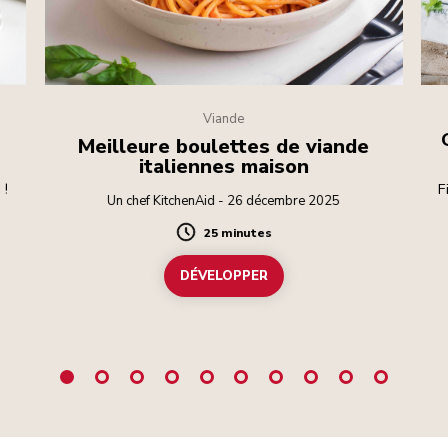
Viande
Meilleure boulettes de viande
italiennes maison
 !
F
Un chef KitchenAid - 26 décembre 2025
mu
25 minutes
Duration
po
DÉVELOPPER