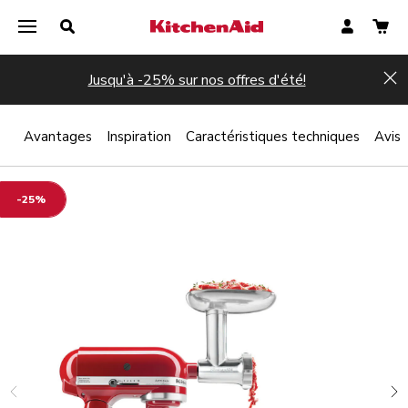
Jusqu'à -25% sur nos offres d'été!
Hi
 ?
Avantages
Inspiration
Caractéristiques techniques
Avis
-25%