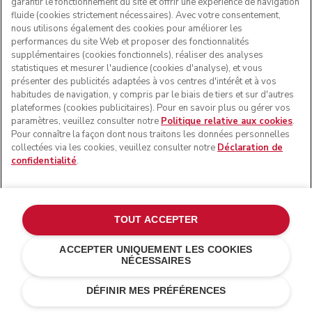
garantir le fonctionnement du site et offrir une expérience de navigation
fluide (cookies strictement nécessaires). Avec votre consentement,
nous utilisons également des cookies pour améliorer les
performances du site Web et proposer des fonctionnalités
supplémentaires (cookies fonctionnels), réaliser des analyses
statistiques et mesurer l'audience (cookies d'analyse), et vous
présenter des publicités adaptées à vos centres d'intérêt et à vos
habitudes de navigation, y compris par le biais de tiers et sur d'autres
plateformes (cookies publicitaires). Pour en savoir plus ou gérer vos
paramètres, veuillez consulter notre
Politique relative aux cookies
.
Pour connaître la façon dont nous traitons les données personnelles
collectées via les cookies, veuillez consulter notre
Déclaration de
confidentialité
.
TOUT ACCEPTER
ACCEPTER UNIQUEMENT LES COOKIES
NÉCESSAIRES
€ 149,00
€ 111,75
AJOUTER AU PANIER
Économies de
DÉFINIR MES PRÉFÉRENCES
coûts
€ 37,25