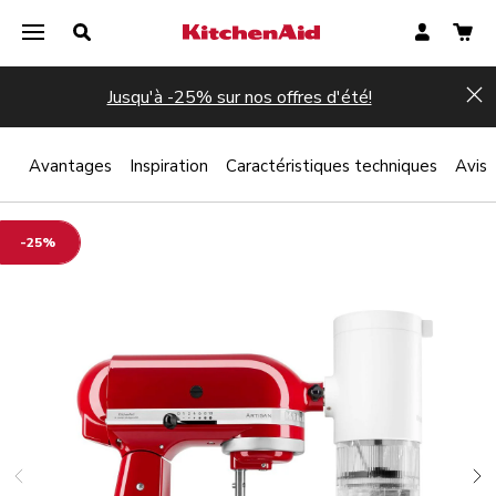
Jusqu'à -25% sur nos offres d'été!
Hi
 ?
Avantages
Inspiration
Caractéristiques techniques
Avis
-25%