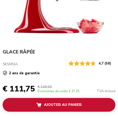
GLACE RÂPÉE
4.7
(58)
5KSMSIA
2 ans de garantie
€ 111,75
€ 149,00
TVA incluse
Économies de coûts
€ 37,25
AJOUTER AU PANIER