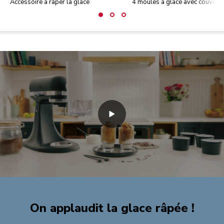
Accessoire à râper la glace
4 moules à glace avec couverc
On applaudit la glace râpée !