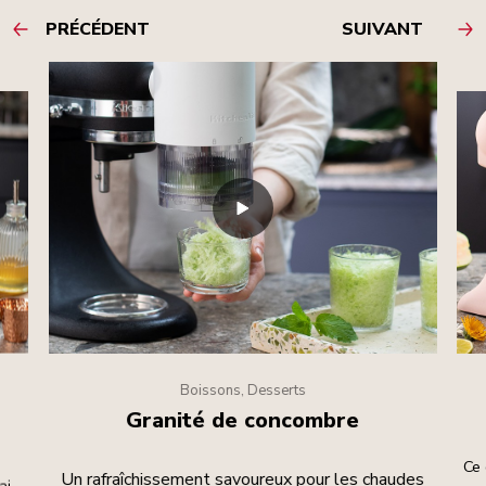
PRÉCÉDENT
SUIVANT
Boissons, Desserts
Granité de concombre
Ce 
Un rafraîchissement savoureux pour les chaudes
ais