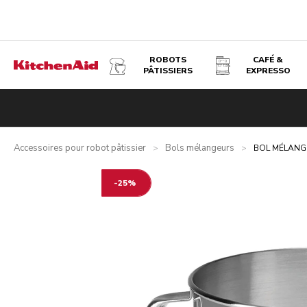
ROBOTS
CAFÉ &
PÂTISSIERS
EXPRESSO
BOL MÉLANGEUR EN INOX 4,8 L
Présentation
Avantages
Caractéristiques techniques
Av
Accessoires pour robot pâtissier
Bols mélangeurs
>
>
BOL MÉLANGE
-25%