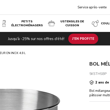
Service après-vente
PETITS
USTENSILES DE
COUL
ÉLECTROMÉNAGERS
CUISSON
Jusqu'à -25% sur nos offres d'été!
is
J’EN PROFITE
UR EN INOX 4,8 L
BOL MÉL
5K5THSBP
2 ans de
Bol mélangeur
pâtissier multi