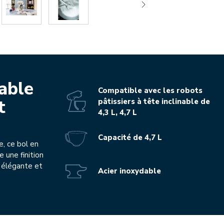
able
Compatible avec les robots
t
pâtissiers à tête inclinable de
4,3 L, 4,7 L
Capacité de 4,7 L
e, ce bol en
e une finition
 élégante et
Acier inoxydable