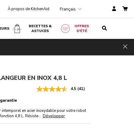
Français
À propos de KitchenAid
RECETTES &
OFFRES
EURS
ASTUCES
D'ÉTÉ
€ 119,00
Économi
AJOUTER AU PANIER
€ 89,25
TVA
es de
Hid
incluse
coûts
€ 29,75
ANGEUR EN INOX 4,8 L
4.5
(41)
 garantie
 intemporel en acier inoxydable pour votre robot
Développer
fonction 4,8 L. Résiste
...