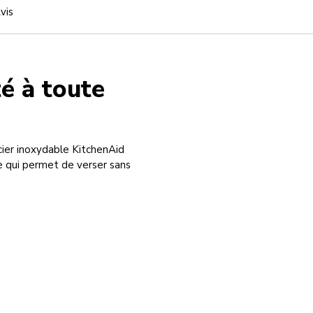
vis
té à toute
cier inoxydable KitchenAid
e qui permet de verser sans