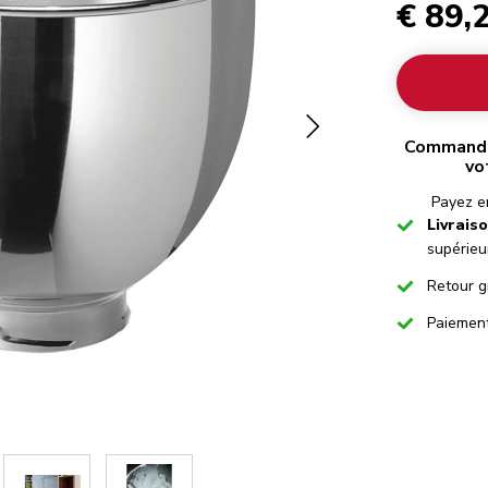
€ 89,
Commandez
vo
Payez en
Checked
Livrais
supérieu
Checked
Retour g
Checked
Paiemen