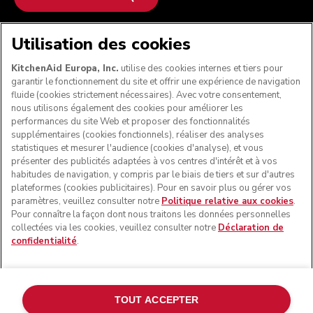
NOUS ACCEPTONS
Utilisation des cookies
KitchenAid Europa, Inc.
utilise des cookies internes et tiers pour
garantir le fonctionnement du site et offrir une expérience de navigation
fluide (cookies strictement nécessaires). Avec votre consentement,
SUIVEZ-NOUS
nous utilisons également des cookies pour améliorer les
performances du site Web et proposer des fonctionnalités
supplémentaires (cookies fonctionnels), réaliser des analyses
statistiques et mesurer l'audience (cookies d'analyse), et vous
présenter des publicités adaptées à vos centres d'intérêt et à vos
habitudes de navigation, y compris par le biais de tiers et sur d'autres
plateformes (cookies publicitaires). Pour en savoir plus ou gérer vos
paramètres, veuillez consulter notre
Politique relative aux cookies
.
Pour connaître la façon dont nous traitons les données personnelles
collectées via les cookies, veuillez consulter notre
Déclaration de
confidentialité
.
© KitchenAid 2026 - Tous droits réservés. KitchenAid et la
forme du robot pâtissier multifonction sont des marques
commerciales aux États-Unis et ailleurs.
TOUT ACCEPTER