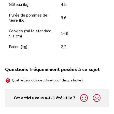
Gâteau (kg)
4.5
Purée de pommes de
3.6
terre (kg)
Cookies (taille standard
168
5.1 cm)
Farine (kg)
2.2
Questions fréquemment posées à ce sujet
Quel batteur dois-je utiliser pour chaque tâche ?
Cet article vous a-t-il été utile ?
yes
no