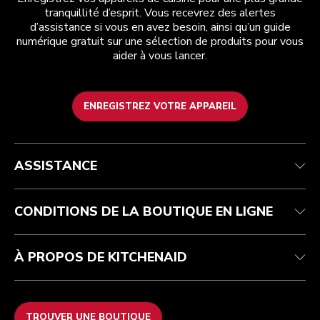
tranquillité d’esprit. Vous recevrez des alertes
d’assistance si vous en avez besoin, ainsi qu’un guide
numérique gratuit sur une sélection de produits pour vous
aider à vous lancer.
ENREGISTREZ VOTRE APPAREIL
Health Check
Conditions générales de vente
La marque
Trouver une boutique
Service après-vente
Expédition et livraison
Notre histoire
ASSISTANCE
Suivez votre commande
Retours et remboursements
Garantie et documents
Imprint
FAQ
Déclaration d’accessibilité
Recupel
ODR
CONDITIONS DE LA BOUTIQUE EN LIGNE
À PROPOS DE KITCHENAID
TROUVER UNE BOUTIQUE