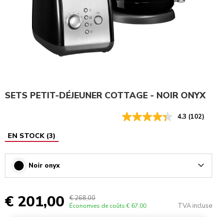
SETS PETIT-DÉJEUNER COTTAGE - NOIR ONYX
4.3
(102)
EN STOCK
(
3
)
Noir onyx
Arrow
€ 201,00
€ 268,00
TVA incluse
Économies de coûts
€ 67,00