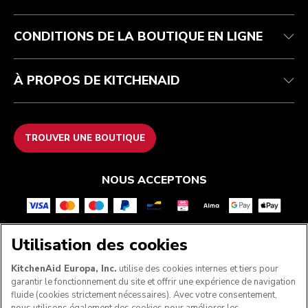
Garantie et documents
Imprint
FAQ
Déclaration d’accessibilité
Recupel
ODR
CONDITIONS DE LA BOUTIQUE EN LIGNE
À PROPOS DE KITCHENAID
TROUVER UNE BOUTIQUE
NOUS ACCEPTONS
Utilisation des cookies
SUIVEZ-NOUS
KitchenAid Europa, Inc.
utilise des cookies internes et tiers pour
garantir le fonctionnement du site et offrir une expérience de navigation
fluide (cookies strictement nécessaires). Avec votre consentement,