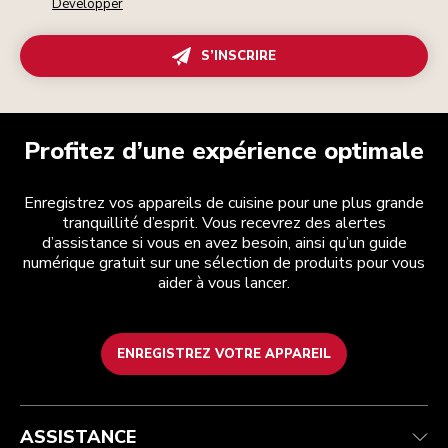
Développer
S’INSCRIRE
Profitez d’une expérience optimale
Enregistrez vos appareils de cuisine pour une plus grande
tranquillité d’esprit. Vous recevrez des alertes
d’assistance si vous en avez besoin, ainsi qu’un guide
numérique gratuit sur une sélection de produits pour vous
aider à vous lancer.
ENREGISTREZ VOTRE APPAREIL
Health Check
Conditions générales de vente
La marque
Trouver une boutique
Service après-vente
Expédition et livraison
Notre histoire
ASSISTANCE
Suivez votre commande
Retours et remboursements