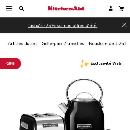
Jusqu'à -25% sur nos offres d'été!
Hi
on
Articles du set
Grille-pain 2 tranches
Bouilloire de 1,25 L
Exclusivité Web
-25%