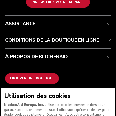
ENREGISTREZ VOTRE APPAREIL
Health Check
Conditions générales de vente
La marque
Trouver une boutique
Service après-vente
Expédition et livraison
Notre histoire
ASSISTANCE
Suivez votre commande
Retours et remboursements
Garantie et documents
Imprint
FAQ
Déclaration d’accessibilité
Recupel
ODR
CONDITIONS DE LA BOUTIQUE EN LIGNE
À PROPOS DE KITCHENAID
TROUVER UNE BOUTIQUE
NOUS ACCEPTONS
Utilisation des cookies
KitchenAid Europa, Inc.
utilise des cookies internes et tiers pour
garantir le fonctionnement du site et offrir une expérience de navigation
fluide (cookies strictement nécessaires). Avec votre consentement,