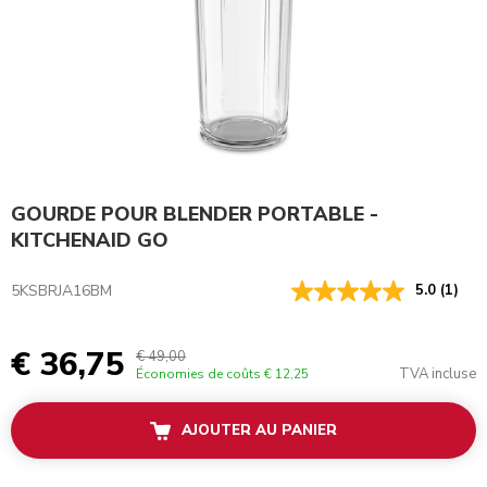
GOURDE POUR BLENDER PORTABLE -
KITCHENAID GO
5KSBRJA16BM
5.0
(1)
€ 36,75
€ 49,00
TVA incluse
Économies de coûts
€ 12,25
AJOUTER AU PANIER