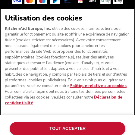
Utilisation des cookies
SUIVEZ-NOUS
KitchenAid Europa, Inc.
utilise des cookies internes et tiers pour
garantir le fonctionnement du site et offrir une expérience de navigation
fluide (cookies strictement nécessaires). Avec votre consentement,
nous utilisons également des cookies pour améliorer les
performances du site Web et proposer des fonctionnalités
supplémentaires (cookies fonctionnels), réaliser des analyses
statistiques et mesurer l'audience (cookies d'analyse), et vous
présenter des publicités adaptées à vos centres d'intérêt et à vos
habitudes de navigation, y compris par le biais de tiers et sur d'autres
plateformes (cookies publicitaires). Pour en savoir plus ou gérer vos
paramètres, veuillez consulter notre
Politique relative aux cookies
.
© KitchenAid 2026 - Tous droits réservés. KitchenAid et la
Pour connaître la façon dont nous traitons les données personnelles
forme du robot pâtissier multifonction sont des marques
collectées via les cookies, veuillez consulter notre
Déclaration de
commerciales aux États-Unis et ailleurs.
confidentialité
.
Gérer mes cookies
Politique de confidentialité
Politique en matière de cookies
Autres pays
TOUT ACCEPTER
Résolution des litiges en ligne