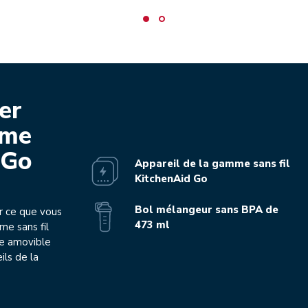
er
mme
 Go
Appareil de la gamme sans fil
KitchenAid Go
Bol mélangeur sans BPA de
r ce que vous
473 ml
me sans fil
ie amovible
ils de la