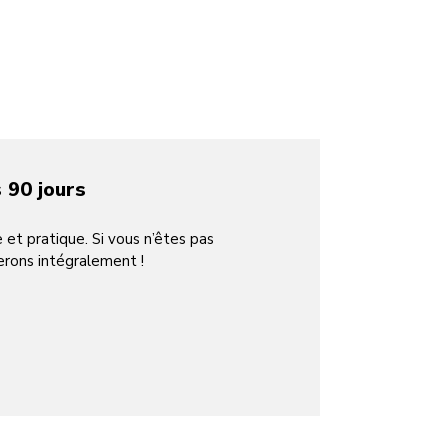
 fil KitchenAid Go
 Prix de l’Innovation 2024 de la
vations pour la maison.