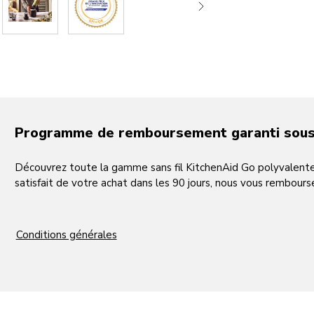
Prix d’or de l’innovation pour la gamme sans
La gamme sans fil KitchenAid Go remporte le prix d’or au Grand
Foire de Paris, qui met en avant les meilleurs produits et inno