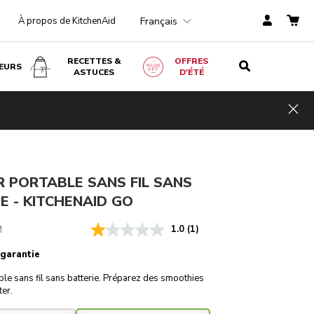
Français
À propos de KitchenAid
RECETTES &
OFFRES
EURS
ASTUCES
D'ÉTÉ
€ 149,00
Économi
AJOUTER AU PANIER
€ 111,75
TVA
es de
Hid
incluse
coûts
€ 37,25
 PORTABLE SANS FIL SANS
E - KITCHENAID GO
M
1.0
(1)
 garantie
le sans fil sans batterie. Préparez des smoothies
er.