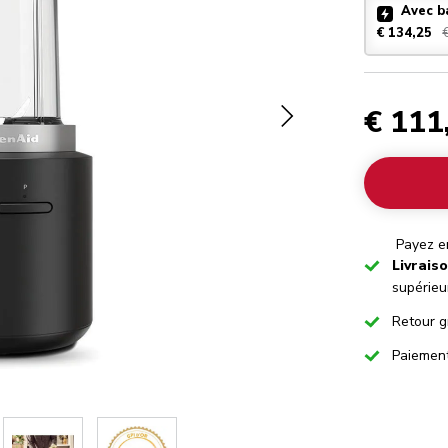
Avec b
€ 134,25
€ 111
Payez en
Checked
Livrais
supérieu
Checked
Retour g
Checked
Paiemen