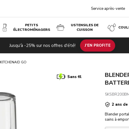
Service après-vente
PETITS
USTENSILES DE
COUL
ÉLECTROMÉNAGERS
CUISSON
NAID GO
Jusqu'à -25% sur nos offres d'été!
uits associés
Inspiration
Caractéristiques techniques
J’EN PROFITE
Avis
 KITCHENAID GO
BLENDER
Sans fil
BATTERI
5KSBR200B
2 ans de
Blender portab
sains à emport