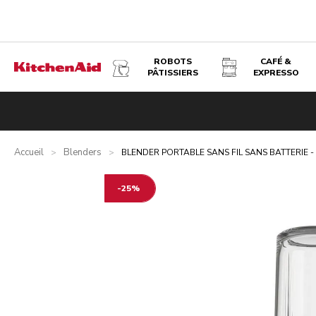
ROBOTS
CAFÉ &
PÂTISSIERS
EXPRESSO
BLENDER PORTABLE SANS FIL SANS BATTERIE - KITCHE
Présentation
Qu’y a-t-il dans la boîte ?
Avantages
Prod
Accueil
Blenders
>
>
BLENDER PORTABLE SANS FIL SANS BATTERIE -
-25%