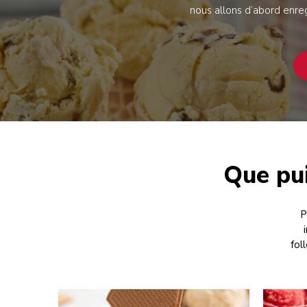
nous allons d’abord enreg
Que pui
P
fol