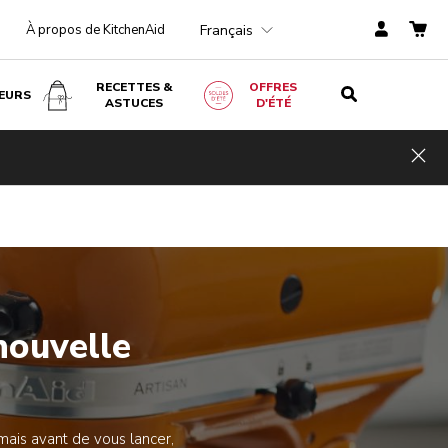
Français
À propos de KitchenAid
RECETTES &
OFFRES
EURS
ASTUCES
D'ÉTÉ
Hid
 nouvelle
mais avant de vous lancer,