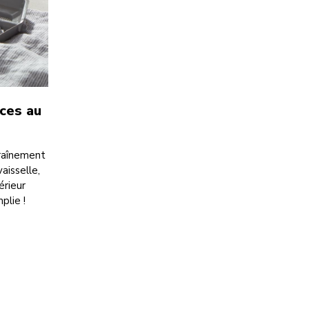
èces au
traînement
aisselle,
érieur
plie !