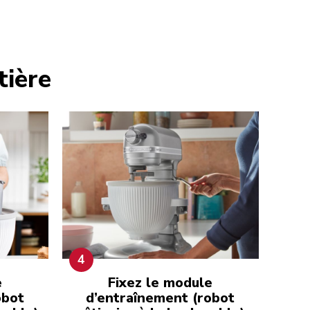
tière
4
e
Fixez le module
obot
d’entraînement (robot