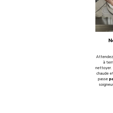
N
Attendez 
à tem
nettoyer. 
chaude et
passe
p
soigneu