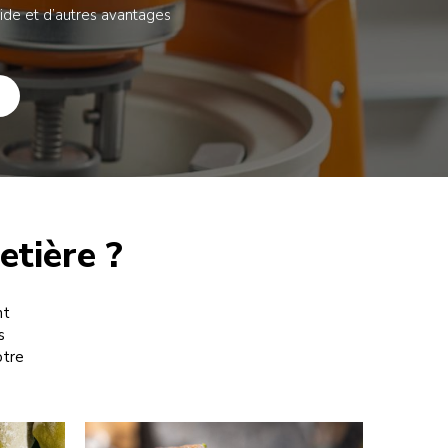
pide et d’autres avantages
etière ?
nt
s
otre