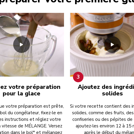
3
sez votre préparation
Ajoutez des ingréd
pour la glace
solides
ue votre préparation est prête,
Si votre recette contient des 
 bol du congélateur, fixez-le en
solides, comme des fruits, des
es instructions et réglez votre
confiseries ou des pépites de 
la vitesse de MÉLANGE. Versez
ajoutez-les environ 12 à 15
ation dans le bol* et mélangez
après le début du méla