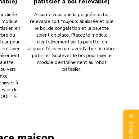
inable)
pâtissier à bol relevable)
inclinée
Assurez-vous que la poignée du bol
le module
relevable soit toujours abaissée et que
issier, en
le bol de congélation et la palette
arbre du
soient en place. Placez le module
teur pour
d’entraînement sur la palette, en
ment avec
alignant l’échancrure avec l’arbre du robot
traînement
pâtissier. Soulevez le bol pour fixer le
alette,
module d’entraînement au robot
e ou vers
pâtissier.
 fixe
baissez à
levier de
ROUILLÉ.
ace maison