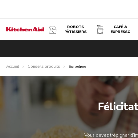
ROBOTS
CAFÉ &
PÂTISSIERS
EXPRESSO
Accueil
Conseils produits
>
>
Sorbetière
Félicita
Vous devez trépigner d’im