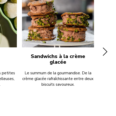
Sandwichs à la crème
glacée
s petites
Le summum de la gourmandise. De la
Le « Fro
lleuses,
crème glacée rafraîchissante entre deux
acidu
.
biscuits savoureux.