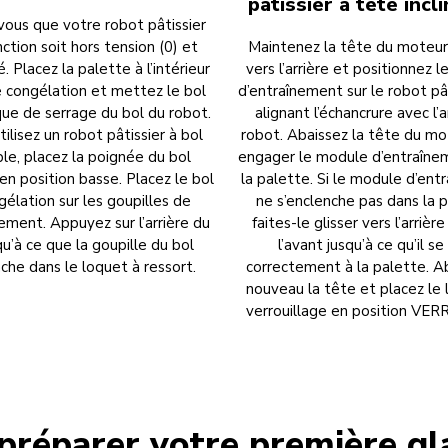
pâtissier à tête incl
vous que votre robot pâtissier
ction soit hors tension (0) et
Maintenez la tête du moteur 
 Placez la palette à l’intérieur
vers l’arrière et positionnez 
e congélation et mettez le bol
d’entraînement sur le robot pât
aque de serrage du bol du robot.
alignant l’échancrure avec l’
tilisez un robot pâtissier à bol
robot. Abaissez la tête du mo
ble, placez la poignée du bol
engager le module d’entraîne
en position basse. Placez le bol
la palette. Si le module d’en
gélation sur les goupilles de
ne s’enclenche pas dans la p
ement. Appuyez sur l’arrière du
faites-le glisser vers l’arrièr
qu’à ce que la goupille du bol
l’avant jusqu’à ce qu’il se
nche dans le loquet à ressort.
correctement à la palette. A
nouveau la tête et placez le 
verrouillage en position VER
réparer votre première gl