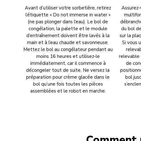
Avant d’utiliser votre sorbetière, retirez
Assurez-
l’étiquette « Do not immerse in water »
multifon
(ne pas plonger dans l’eau). Le bol de
débranché.
congélation, la palette et le module
du bol d
d’entraînement doivent être lavés à la
sur la pl
main et à l’eau chaude et savonneuse.
Si vous u
Mettez le bol au congélateur pendant au
releva
moins 16 heures et utilisez-le
relevable 
immédiatement, car il commence à
de con
décongeler tout de suite. Ne versez la
positionn
préparation pour crème glacée dans le
bol jus
bol qu’une fois toutes les pièces
s’encle
assemblées et le robot en marche.
Comment p