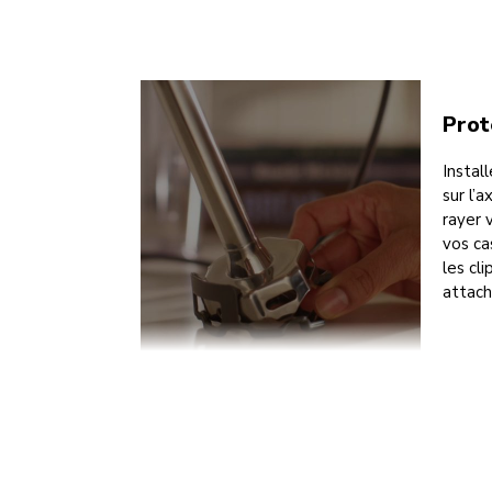
Prot
Instal
sur l’
rayer 
vos ca
les cli
attach