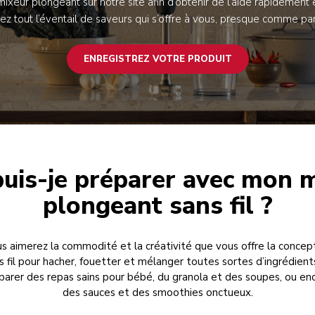
ixeur plongeant sur notre site afin d’obtenir de l’aide rapidement 
ez tout l’éventail de saveurs qui s’offre à vous, presque comme pa
ENREGISTREZ VOTRE PRODUIT
uis-je préparer avec mon 
plongeant sans fil ?
s aimerez la commodité et la créativité que vous offre la concep
s fil pour hacher, fouetter et mélanger toutes sortes d’ingrédient
parer des repas sains pour bébé, du granola et des soupes, ou en
des sauces et des smoothies onctueux.