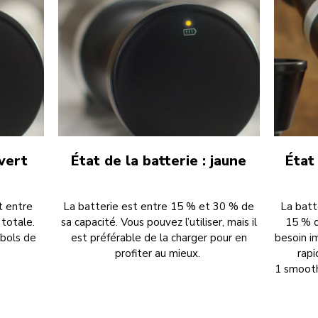
 vert
État de la batterie : jaune
État
t entre
La batterie est entre 15 % et 30 % de
La batt
totale.
sa capacité. Vous pouvez l’utiliser, mais il
15 % d
 bols de
est préférable de la charger pour en
besoin i
profiter au mieux.
rapi
1 smooth