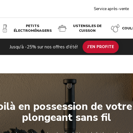
Service après-vente
PETITS
USTENSILES DE
COUL
ÉLECTROMÉNAGERS
CUISSON
Jusqu'à -25% sur nos offres d'été!
J’EN PROFITE
Enregistrez votre produit
Enregistrez votre produit
oilà en possession de votre
plongeant sans fil