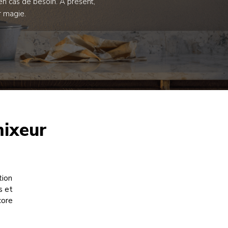
en cas de besoin. À présent,
r magie.
mixeur
tion
s et
core