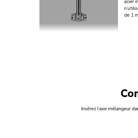
acier 
n’util
de 1 m
Com
Insérez l’axe mélangeur dans