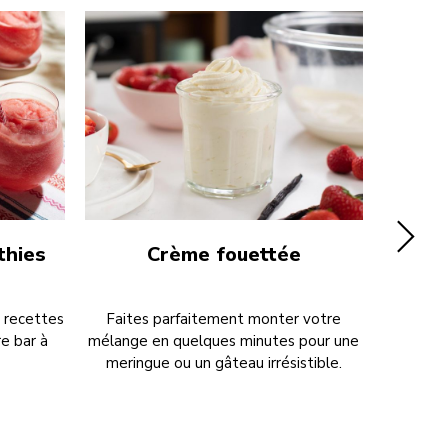
thies
Crème fouettée
s recettes
Faites parfaitement monter votre
Transfo
re bar à
mélange en quelques minutes pour une
incontou
meringue ou un gâteau irrésistible.
le lai
pommes 