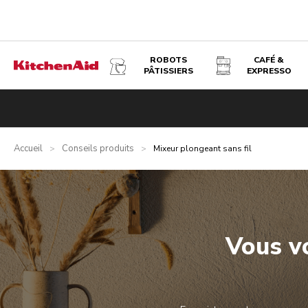
ROBOTS
CAFÉ &
PÂTISSIERS
EXPRESSO
Accueil
Conseils produits
>
>
Mixeur plongeant sans fil
Vous v