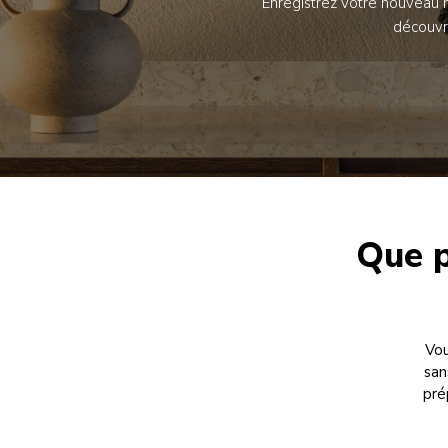
Enregistrez votre nouveau m
découvr
Que p
Vou
san
pré