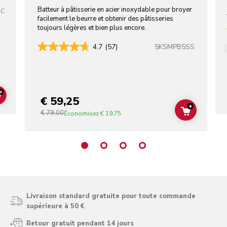
ACIER INOXYDABLE
Batteur à pâtisserie en acier inoxydable pour broyer
AC
facilement le beurre et obtenir des pâtisseries
toujours légères et bien plus encore.
5KSMPB5SS
4.7
(57)
+
€ 59,25
ADD TO CART
+
€ 79,00
ADD TO C
Économisez
€ 19,75
Livraison standard gratuite pour toute commande
supérieure à 50 €
Retour gratuit pendant 14 jours