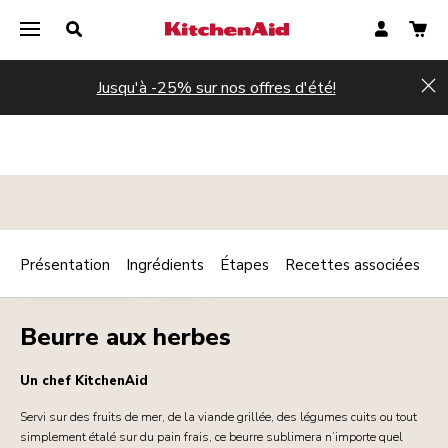
Jusqu'à -25% sur nos offres d'été!
Hi
Présentation
Ingrédients
Étapes
Recettes associées
Print
AMUSE-BOUCHE
FROID
Share
Beurre aux herbes
Un chef KitchenAid
Servi sur des fruits de mer, de la viande grillée, des légumes cuits ou tout
simplement étalé sur du pain frais, ce beurre sublimera n’importe quel