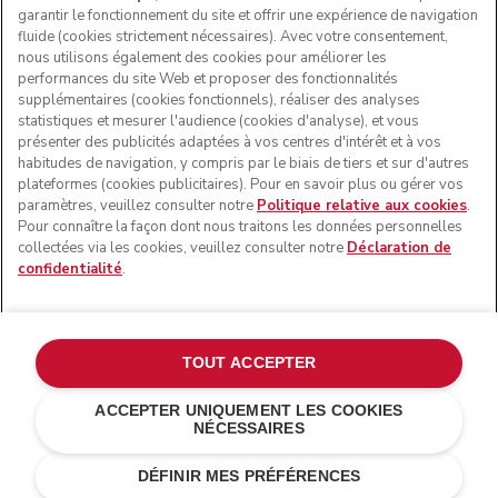
garantir le fonctionnement du site et offrir une expérience de navigation
fluide (cookies strictement nécessaires). Avec votre consentement,
SUIVEZ-NOUS
nous utilisons également des cookies pour améliorer les
performances du site Web et proposer des fonctionnalités
supplémentaires (cookies fonctionnels), réaliser des analyses
statistiques et mesurer l'audience (cookies d'analyse), et vous
présenter des publicités adaptées à vos centres d'intérêt et à vos
habitudes de navigation, y compris par le biais de tiers et sur d'autres
plateformes (cookies publicitaires). Pour en savoir plus ou gérer vos
paramètres, veuillez consulter notre
Politique relative aux cookies
.
Pour connaître la façon dont nous traitons les données personnelles
collectées via les cookies, veuillez consulter notre
Déclaration de
confidentialité
.
© KitchenAid 2026 - Tous droits réservés. KitchenAid et la
forme du robot pâtissier multifonction sont des marques
commerciales aux États-Unis et ailleurs.
TOUT ACCEPTER
Gérer mes cookies
Politique de confidentialité
ACCEPTER UNIQUEMENT LES COOKIES
NÉCESSAIRES
Politique en matière de cookies
Autres pays
Résolution des litiges en ligne
DÉFINIR MES PRÉFÉRENCES