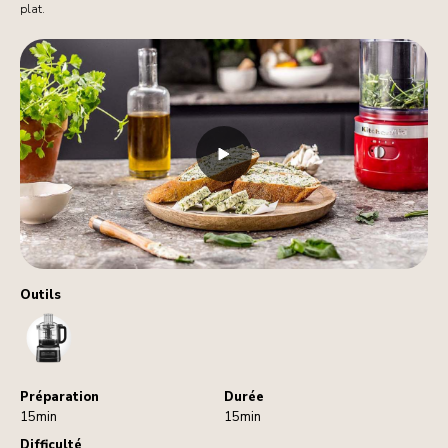
plat.
Outils
FoodProcessor
Préparation
Durée
15min
15min
Difficulté