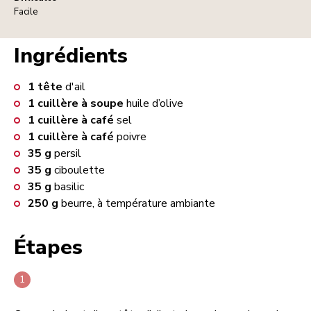
Facile
Ingrédients
1
tête
d'ail
1
cuillère à soupe
huile d’olive
1
cuillère à café
sel
1
cuillère à café
poivre
35
g
persil
35
g
ciboulette
35
g
basilic
250
g
beurre, à température ambiante
Étapes