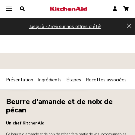
Jusqu'à -25% sur nos offres d'été!
Hi
Présentation
Ingrédients
Étapes
Recettes associées
Print
DESSERTS
PETIT DÉJEUNER / BRUNCH
Share
Beurre d'amande et de noix de
pécan
Un chef KitchenAid
Ce beurre d’amande et de noix de pécan fera partie de vos incontournables.