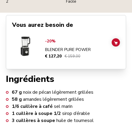
2
Facile
Vous aurez besoin de
Go to
Blender Pure Power
details page
-20%
ADD TO
BLENDER PURE POWER
€ 127,20
€ 159,00
Ingrédients
67
g
noix de pécan légèrement grillées
58
g
amandes légèrement grillées
1/6
cuillère à café
sel marin
1
cuillère à soupe 1/2
sirop d’érable
3
cuillères à soupe
huile de tournesol