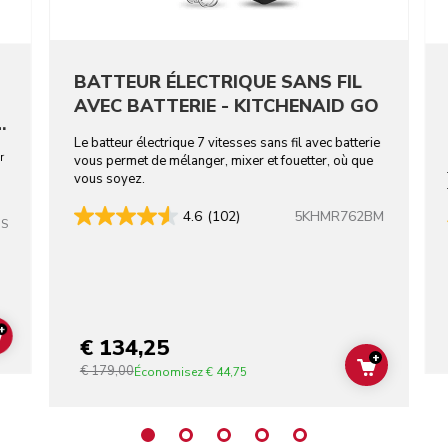
BATTEUR ÉLECTRIQUE SANS FIL
AVEC BATTERIE - KITCHENAID GO
-
Le batteur électrique 7 vitesses sans fil avec batterie
r
vous permet de mélanger, mixer et fouetter, où que
vous soyez.
5KHMR762BM
4.6
(102)
SS
+
€ 134,25
ADD TO CART
+
€ 179,00
ADD TO C
Économisez
€ 44,75