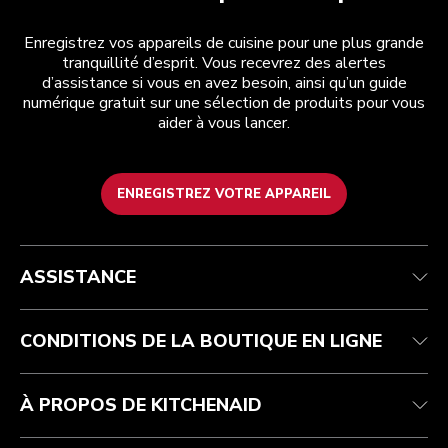
Enregistrez vos appareils de cuisine pour une plus grande
tranquillité d’esprit. Vous recevrez des alertes
d’assistance si vous en avez besoin, ainsi qu’un guide
numérique gratuit sur une sélection de produits pour vous
aider à vous lancer.
ENREGISTREZ VOTRE APPAREIL
Health Check
Conditions générales de vente
La marque
Trouver une boutique
Service après-vente
Expédition et livraison
Notre histoire
ASSISTANCE
Suivez votre commande
Retours et remboursements
Garantie et documents
Imprint
FAQ
Déclaration d’accessibilité
Recupel
ODR
CONDITIONS DE LA BOUTIQUE EN LIGNE
À PROPOS DE KITCHENAID