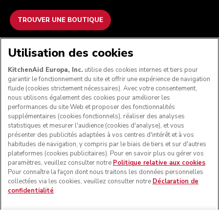
TROUVER UNE BOUTIQUE
NOUS ACCEPTONS
Utilisation des cookies
KitchenAid Europa, Inc.
utilise des cookies internes et tiers pour
garantir le fonctionnement du site et offrir une expérience de navigation
fluide (cookies strictement nécessaires). Avec votre consentement,
SUIVEZ-NOUS
nous utilisons également des cookies pour améliorer les
performances du site Web et proposer des fonctionnalités
supplémentaires (cookies fonctionnels), réaliser des analyses
statistiques et mesurer l'audience (cookies d'analyse), et vous
présenter des publicités adaptées à vos centres d'intérêt et à vos
habitudes de navigation, y compris par le biais de tiers et sur d'autres
plateformes (cookies publicitaires). Pour en savoir plus ou gérer vos
paramètres, veuillez consulter notre
Politique relative aux cookies
.
Pour connaître la façon dont nous traitons les données personnelles
collectées via les cookies, veuillez consulter notre
Déclaration de
confidentialité
.
© KitchenAid 2026 - Tous droits réservés. KitchenAid et la