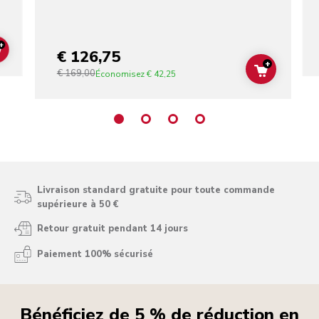
+
€ 126,75
ADD TO CART
+
€ 169,00
ADD TO C
Économisez
€ 42,25
Livraison standard gratuite pour toute commande
supérieure à 50 €
Retour gratuit pendant 14 jours
Paiement 100% sécurisé
Bénéficiez de 5 % de réduction en