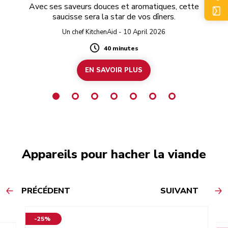
s
Ce
Avec ses saveurs douces et aromatiques, cette
saucisse sera la star de vos dîners.
Un chef KitchenAid - 10 April 2026
vé
Ser
40 minutes
Duration
mo
EN SAVOIR PLUS
Appareils pour hacher la viande
PRÉCÉDENT
SUIVANT
-25%