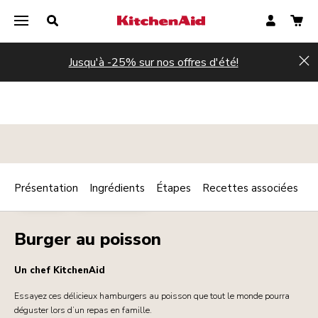
Jusqu'à -25% sur nos offres d'été!
Hi
Présentation
Ingrédients
Étapes
Recettes associées
Print
POISSON
STREET FOOD
Share
Burger au poisson
Un chef KitchenAid
Essayez ces délicieux hamburgers au poisson que tout le monde pourra
déguster lors d’un repas en famille.