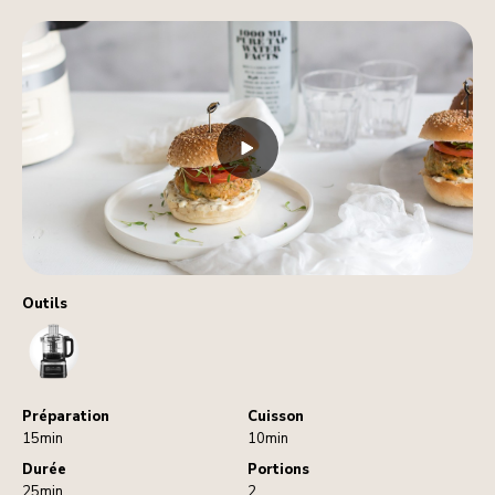
Outils
FoodProcessor
Préparation
Cuisson
15min
10min
Durée
Portions
25min
2