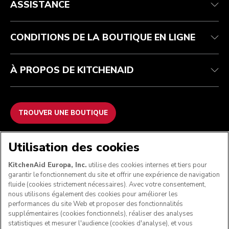
ASSISTANCE
Suivez votre commande
Retours et remboursements
Garantie et documents
Imprint
FAQ
Déclaration d’accessibilité
Recupel
ODR
CONDITIONS DE LA BOUTIQUE EN LIGNE
À PROPOS DE KITCHENAID
TROUVER UNE BOUTIQUE
NOUS ACCEPTONS
Utilisation des cookies
KitchenAid Europa, Inc.
utilise des cookies internes et tiers pour
garantir le fonctionnement du site et offrir une expérience de navigation
fluide (cookies strictement nécessaires). Avec votre consentement,
SUIVEZ-NOUS
nous utilisons également des cookies pour améliorer les
performances du site Web et proposer des fonctionnalités
supplémentaires (cookies fonctionnels), réaliser des analyses
statistiques et mesurer l'audience (cookies d'analyse), et vous