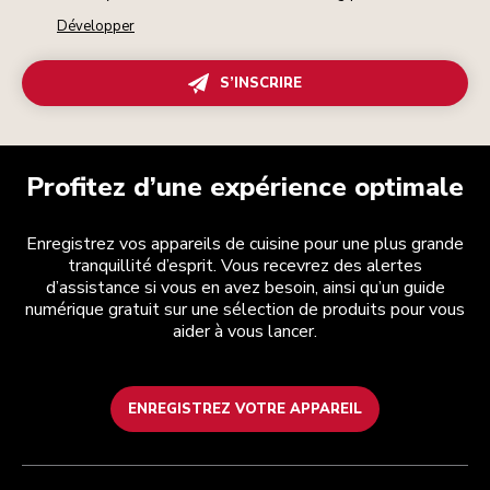
Développer
S’INSCRIRE
Profitez d’une expérience optimale
Enregistrez vos appareils de cuisine pour une plus grande
tranquillité d’esprit. Vous recevrez des alertes
d’assistance si vous en avez besoin, ainsi qu’un guide
numérique gratuit sur une sélection de produits pour vous
aider à vous lancer.
ENREGISTREZ VOTRE APPAREIL
Health Check
Conditions générales de vente
La marque
Trouver une boutique
Service après-vente
Expédition et livraison
Notre histoire