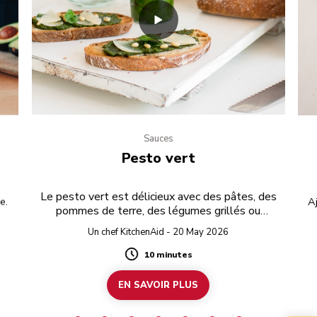
Sauces
Pesto vert
Le pesto vert est délicieux avec des pâtes, des
e.
Aj
pommes de terre, des légumes grillés ou
Ra
simplement tartiné sur du pain grillé.
Un chef KitchenAid - 20 May 2026
10 minutes
Duration
EN SAVOIR PLUS