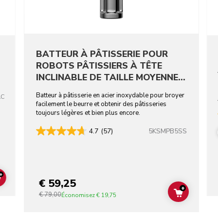
BATTEUR À PÂTISSERIE POUR
ROBOTS PÂTISSIERS À TÊTE
INCLINABLE DE TAILLE MOYENNE -
ACIER INOXYDABLE
Batteur à pâtisserie en acier inoxydable pour broyer
AC
facilement le beurre et obtenir des pâtisseries
toujours légères et bien plus encore.
5KSMPB5SS
4.7
(57)
+
€ 59,25
ADD TO CART
+
€ 79,00
ADD TO C
Économisez
€ 19,75