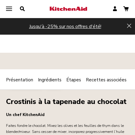
Jusqu'à -25% sur nos offres d'été!
Hi
Présentation
Ingrédients
Étapes
Recettes associées
Print
AMUSE-BOUCHE
FROID
Share
Crostinis à la tapenade au chocolat
Un chef KitchenAid
Faites fondre le chocolat. Mixez les olives et les feuilles de thym dans le
blender/mixeur. Sans cesser de mixer, incorporez progressivement l’huile