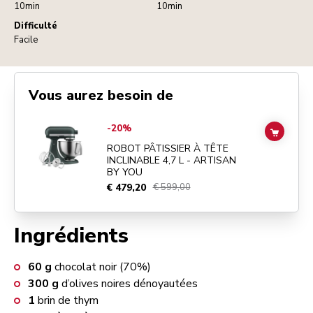
10min
10min
Difficulté
Facile
Vous aurez besoin de
Go to
ROBOT PÂTISSIER À TÊTE INCLINABLE 4,7 L - ARTISAN BY Y
-20%
ADD TO
ROBOT PÂTISSIER À TÊTE
INCLINABLE 4,7 L - ARTISAN
BY YOU
€ 479,20
€ 599,00
Ingrédients
60
g
chocolat noir (70%)
300
g
d’olives noires dénoyautées
1
brin de thym