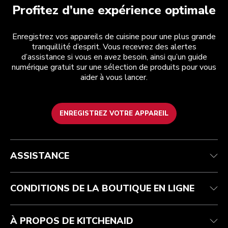
Profitez d’une expérience optimale
Enregistrez vos appareils de cuisine pour une plus grande
tranquillité d’esprit. Vous recevrez des alertes
d’assistance si vous en avez besoin, ainsi qu’un guide
numérique gratuit sur une sélection de produits pour vous
aider à vous lancer.
ENREGISTREZ VOTRE APPAREIL
Health Check
Conditions générales de vente
La marque
Trouver une boutique
Service après-vente
Expédition et livraison
Notre histoire
ASSISTANCE
Suivez votre commande
Retours et remboursements
Garantie et documents
Imprint
FAQ
Déclaration d’accessibilité
Recupel
ODR
CONDITIONS DE LA BOUTIQUE EN LIGNE
À PROPOS DE KITCHENAID