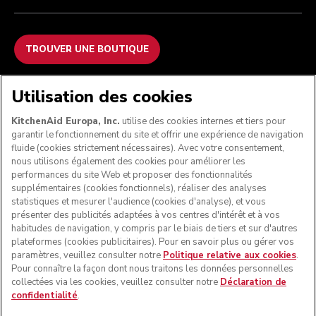
TROUVER UNE BOUTIQUE
NOUS ACCEPTONS
Utilisation des cookies
KitchenAid Europa, Inc.
utilise des cookies internes et tiers pour
garantir le fonctionnement du site et offrir une expérience de navigation
fluide (cookies strictement nécessaires). Avec votre consentement,
SUIVEZ-NOUS
nous utilisons également des cookies pour améliorer les
performances du site Web et proposer des fonctionnalités
supplémentaires (cookies fonctionnels), réaliser des analyses
statistiques et mesurer l'audience (cookies d'analyse), et vous
présenter des publicités adaptées à vos centres d'intérêt et à vos
habitudes de navigation, y compris par le biais de tiers et sur d'autres
plateformes (cookies publicitaires). Pour en savoir plus ou gérer vos
paramètres, veuillez consulter notre
Politique relative aux cookies
.
Pour connaître la façon dont nous traitons les données personnelles
collectées via les cookies, veuillez consulter notre
Déclaration de
confidentialité
.