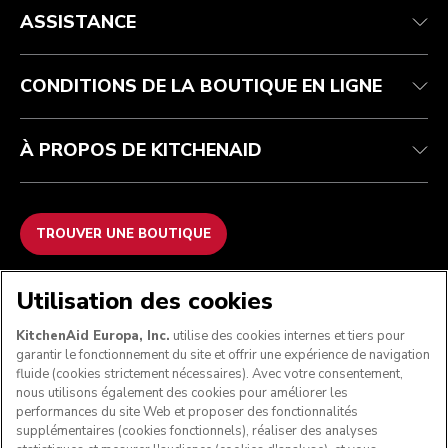
Service après-vente
Expédition et livraison
Notre histoire
ASSISTANCE
Suivez votre commande
Retours et remboursements
Garantie et documents
Imprint
FAQ
Déclaration d’accessibilité
Recupel
ODR
CONDITIONS DE LA BOUTIQUE EN LIGNE
À PROPOS DE KITCHENAID
TROUVER UNE BOUTIQUE
NOUS ACCEPTONS
Utilisation des cookies
KitchenAid Europa, Inc.
utilise des cookies internes et tiers pour
garantir le fonctionnement du site et offrir une expérience de navigation
fluide (cookies strictement nécessaires). Avec votre consentement,
SUIVEZ-NOUS
nous utilisons également des cookies pour améliorer les
performances du site Web et proposer des fonctionnalités
supplémentaires (cookies fonctionnels), réaliser des analyses