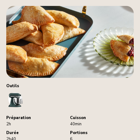
Outils
StandMixer
Préparation
Cuisson
2h
40min
Durée
Portions
2h40
6