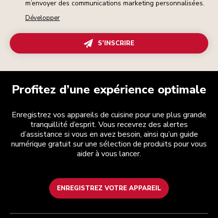
m’envoyer des communications marketing personnalisées.
Développer
S’INSCRIRE
Profitez d’une expérience optimale
Enregistrez vos appareils de cuisine pour une plus grande
tranquillité d’esprit. Vous recevrez des alertes
d’assistance si vous en avez besoin, ainsi qu’un guide
numérique gratuit sur une sélection de produits pour vous
aider à vous lancer.
ENREGISTREZ VOTRE APPAREIL
Health Check
Conditions générales de vente
La marque
Trouver une boutique