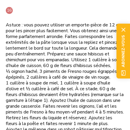
Astuce : vous pouvez utiliser un emporte-pièce de 12 cm
pour les pincer plus facilement. Vous obtenez ainsi une
forme parfaitement arrondie. Faites correspondre les
ABONNEZ-VOUS
extrémités de la pâte lorsque vous la repliez et pincez
lentement le bord sur toute la longueur. Cela demande un
peu d’entraînement. Préparez une sauce hibiscus et
chimichurri pour vos empanadas. Utilisez 1 cuillère à soupe
d’huile de cuisson, 60 g de fleurs d’hibiscus séchées,
½ oignon haché, 3 piments de Fresno rouges égrappés et
épépinés, 2 cuillères à café de vinaigre de vin rouge,
1 cuillère à soupe de miel, 1 cuillère à soupe d’huile
d’olive et ½ cuillère à café de sel. À ce stade, 60 g de
fleurs d’hibiscus devraient être hydratées (remarque sur la
garniture à l’étape 1). Ajoutez l’huile de cuisson dans une
grande casserole. Faites revenir les oignons, l’ail et les
piments de Fresno à feu moyen-vif pendant 4 à 5 minutes.
Retirez les fleurs du liquide et réservez. Ajoutez les
fleurs à la poêle et faites revenir 1 minute de plus.
Ajoutez le mélange dans un robot pâtissier multifonction.