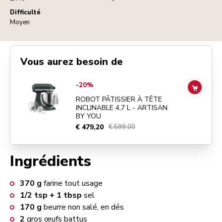
Difficulté
Moyen
Vous aurez besoin de
Go to
ROBOT PÂTISSIER À TÊTE INCLINABLE 4,7 L - ARTISAN BY Y
-20%
ADD TO
ROBOT PÂTISSIER À TÊTE
INCLINABLE 4,7 L - ARTISAN
BY YOU
€ 479,20
€ 599,00
Ingrédients
370
g
farine tout usage
1/2 tsp + 1 tbsp
sel
170
g
beurre non salé, en dés
2
gros œufs battus