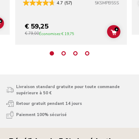
5KSMPB5SS
4.7
(57)
+
€ 59,25
ADD TO CART
+
€ 79,00
ADD TO C
Économisez
€ 19,75
Livraison standard gratuite pour toute commande
supérieure à 50 €
Retour gratuit pendant 14 jours
Paiement 100% sécurisé