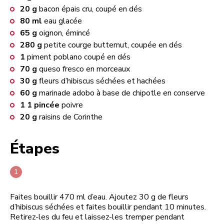
20
g
bacon épais cru, coupé en dés
80
ml
eau glacée
65
g
oignon, émincé
280
g
petite courge butternut, coupée en dés
1
piment poblano coupé en dés
70
g
queso fresco en morceaux
30
g
fleurs d’hibiscus séchées et hachées
60
g
marinade adobo à base de chipotle en conserve
1
1 pincée
poivre
20
g
raisins de Corinthe
Étapes
Faites bouillir 470 ml d’eau. Ajoutez 30 g de fleurs
d’hibiscus séchées et faites bouillir pendant 10 minutes.
Retirez-les du feu et laissez-les tremper pendant