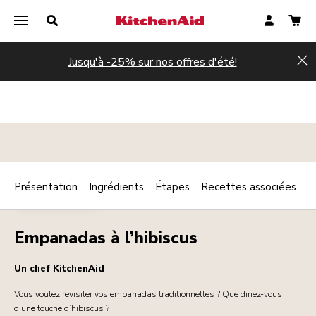
Jusqu'à -25% sur nos offres d'été!
Hi
Présentation
Ingrédients
Étapes
Recettes associées
Print
AMUSE-BOUCHE
Share
Empanadas à l’hibiscus
Un chef KitchenAid
Vous voulez revisiter vos empanadas traditionnelles ? Que diriez-vous
d’une touche d’hibiscus ?