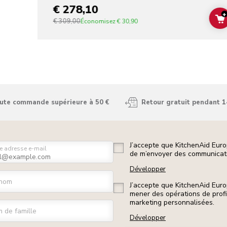
€ 278,10
+
€ 309,00
Économisez
€ 30,90
oute commande supérieure à 50 €
Retour gratuit pendant 1
J’accepte que KitchenAid Euro
e adresse e-mail
de m’envoyer des communicati
Développer
nom
J’accepte que KitchenAid Euro
mener des opérations de prof
marketing personnalisées.
 de famille
Développer