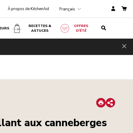
Français
À propos de KitchenAid
RECETTES &
OFFRES
EURS
ASTUCES
D'ÉTÉ
Hid
Print
Share
llant aux canneberges