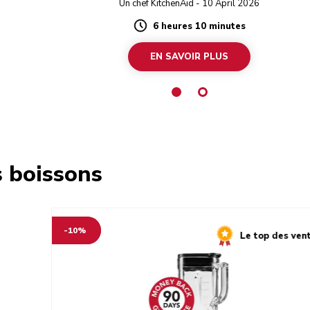
Un chef KitchenAid - 10 April 2026
6 heures 10 minutes
Duration
EN SAVOIR PLUS
s boissons
-10%
Le top des ven