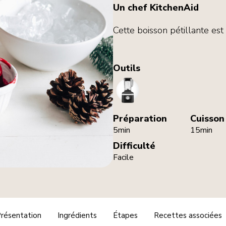
Un chef KitchenAid
Cette boisson pétillante est 
Outils
Blender
Préparation
Cuisson
5min
15min
Difficulté
Facile
résentation
Ingrédients
Étapes
Recettes associées