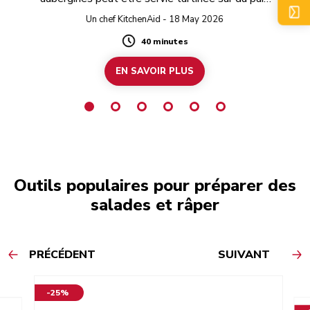
à ce
gr
grillé ou pour y tremper des biscuits lors d’une
e
Un chef KitchenAid - 18 May 2026
fête.
 le
40 minutes
Duration
EN SAVOIR PLUS
Outils populaires pour préparer des
salades et râper
PRÉCÉDENT
SUIVANT
-25%