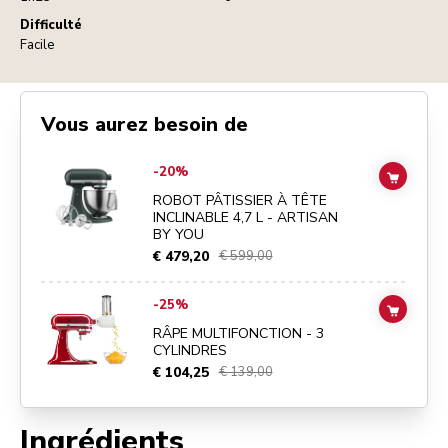
Difficulté
Facile
Vous aurez besoin de
Go to
ROBOT PÂTISSIER À TÊTE INCLINABLE 4,7 L - ARTISAN BY Y
-20%
ADD TO
ROBOT PÂTISSIER À TÊTE
INCLINABLE 4,7 L - ARTISAN
BY YOU
€ 479,20
€ 599,00
Go to
RÂPE MULTIFONCTION - 3 CYLINDRES
details page
-25%
ADD TO
RÂPE MULTIFONCTION - 3
CYLINDRES
€ 104,25
€ 139,00
Ingrédients