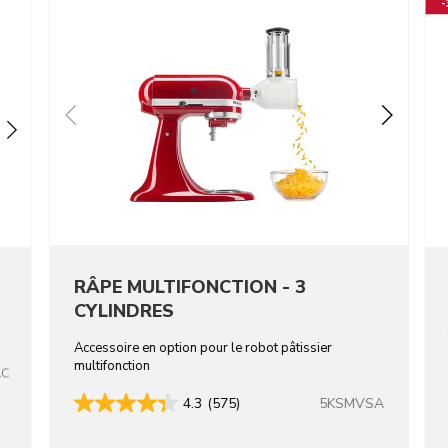
RÂPE MULTIFONCTION - 3
CYLINDRES
Accessoire en option pour le robot pâtissier
multifonction
AC
5KSMVSA
4.3
(575)