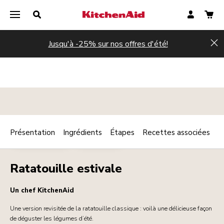
Jusqu'à -25% sur nos offres d'été!
Hi
Présentation
Ingrédients
Étapes
Recettes associées
Print
PLAT PRINCIPAL
VÉGÉTARIEN
Share
Ratatouille estivale
Un chef KitchenAid
Une version revisitée de la ratatouille classique : voilà une délicieuse façon
de déguster les légumes d’été.