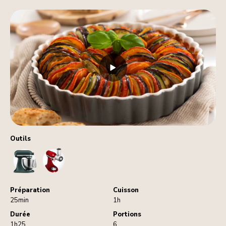
Outils
StandMixer
VegetableSlicerAndShredder
Préparation
Cuisson
25min
1h
Durée
Portions
1h25
6