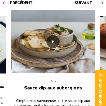
PRÉCÉDENT
SUIVANT
ABONNEZ-VOUS
Dips
noa
Sauce dip aux aubergines
ns
Dég
Simple mais savoureuse, cette sauce dip aux
s,
de
aubergines peut être servie tartinée sur du pain