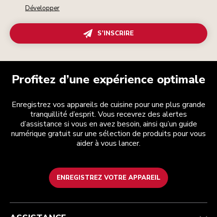
Développer
S’INSCRIRE
Profitez d’une expérience optimale
Enregistrez vos appareils de cuisine pour une plus grande
tranquillité d’esprit. Vous recevrez des alertes
d’assistance si vous en avez besoin, ainsi qu’un guide
numérique gratuit sur une sélection de produits pour vous
aider à vous lancer.
ENREGISTREZ VOTRE APPAREIL
Health Check
Conditions générales de vente
La marque
Trouver une boutique
Service après-vente
Expédition et livraison
Notre histoire