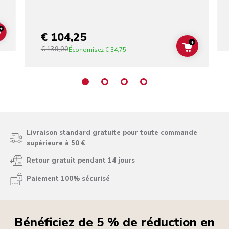
+
€ 104,25
ADD TO CART
+
€ 139,00
ADD TO C
Économisez
€ 34,75
Livraison standard gratuite pour toute commande
supérieure à 50 €
Retour gratuit pendant 14 jours
Paiement 100% sécurisé
Bénéficiez de 5 % de réduction en