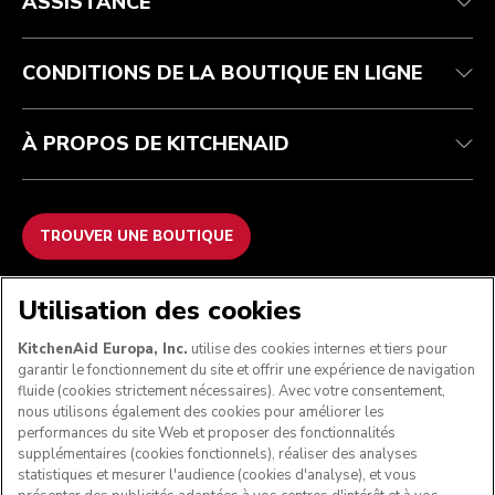
ASSISTANCE
Suivez votre commande
Retours et remboursements
Garantie et documents
Imprint
FAQ
Déclaration d’accessibilité
Recupel
ODR
CONDITIONS DE LA BOUTIQUE EN LIGNE
À PROPOS DE KITCHENAID
TROUVER UNE BOUTIQUE
NOUS ACCEPTONS
Utilisation des cookies
KitchenAid Europa, Inc.
utilise des cookies internes et tiers pour
garantir le fonctionnement du site et offrir une expérience de navigation
fluide (cookies strictement nécessaires). Avec votre consentement,
SUIVEZ-NOUS
nous utilisons également des cookies pour améliorer les
performances du site Web et proposer des fonctionnalités
supplémentaires (cookies fonctionnels), réaliser des analyses
statistiques et mesurer l'audience (cookies d'analyse), et vous