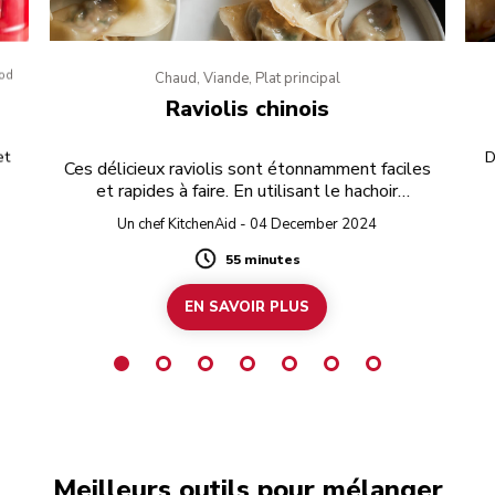
ood
Chaud, Viande, Plat principal
Raviolis chinois
et
D
Ces délicieux raviolis sont étonnamment faciles
et rapides à faire. En utilisant le hachoir
multifonction pour préparer la farce et des
Un chef KitchenAid - 04 December 2024
feuilles de raviolis achetées dans le commerce,
vous obtiendrez des raviolis faits maison en un
55 minutes
Duration
rien de temps.
EN SAVOIR PLUS
Meilleurs outils pour mélanger