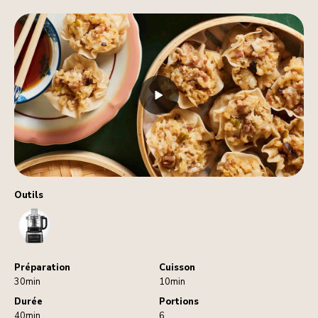
Outils
FoodProcessor
Préparation
Cuisson
30min
10min
Durée
Portions
40min
6