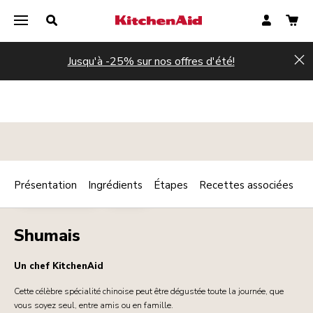
Jusqu'à -25% sur nos offres d'été!
Hi
Présentation
Ingrédients
Étapes
Recettes associées
Print
PLAT PRINCIPAL
VIANDE
Share
Shumais
Un chef KitchenAid
Cette célèbre spécialité chinoise peut être dégustée toute la journée, que
vous soyez seul, entre amis ou en famille.