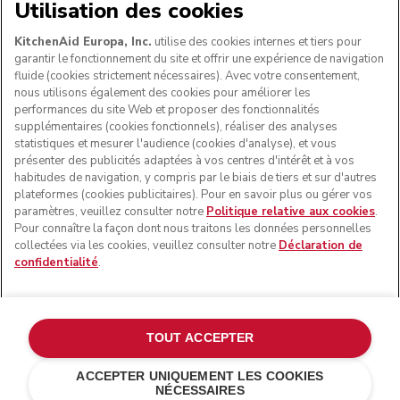
NOUS ACCEPTONS
Utilisation des cookies
KitchenAid Europa, Inc.
utilise des cookies internes et tiers pour
garantir le fonctionnement du site et offrir une expérience de navigation
fluide (cookies strictement nécessaires). Avec votre consentement,
SUIVEZ-NOUS
nous utilisons également des cookies pour améliorer les
performances du site Web et proposer des fonctionnalités
supplémentaires (cookies fonctionnels), réaliser des analyses
statistiques et mesurer l'audience (cookies d'analyse), et vous
présenter des publicités adaptées à vos centres d'intérêt et à vos
habitudes de navigation, y compris par le biais de tiers et sur d'autres
plateformes (cookies publicitaires). Pour en savoir plus ou gérer vos
paramètres, veuillez consulter notre
Politique relative aux cookies
.
Pour connaître la façon dont nous traitons les données personnelles
collectées via les cookies, veuillez consulter notre
Déclaration de
confidentialité
.
© KitchenAid 2026 - Tous droits réservés. KitchenAid et la
forme du robot pâtissier multifonction sont des marques
commerciales aux États-Unis et ailleurs.
TOUT ACCEPTER
Gérer mes cookies
Politique de confidentialité
ACCEPTER UNIQUEMENT LES COOKIES
NÉCESSAIRES
Politique en matière de cookies
Autres pays