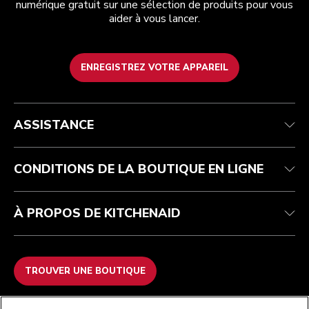
numérique gratuit sur une sélection de produits pour vous
aider à vous lancer.
ENREGISTREZ VOTRE APPAREIL
Health Check
Conditions générales de vente
La marque
Trouver une boutique
Service après-vente
Expédition et livraison
Notre histoire
ASSISTANCE
Suivez votre commande
Retours et remboursements
Garantie et documents
Imprint
FAQ
Déclaration d’accessibilité
Recupel
ODR
CONDITIONS DE LA BOUTIQUE EN LIGNE
À PROPOS DE KITCHENAID
TROUVER UNE BOUTIQUE