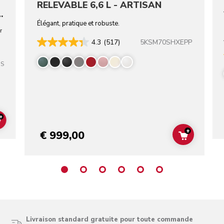
RELEVABLE 6,6 L - ARTISAN
-
Élégant, pratique et robuste.
r
5KSM70SHXEPP
4.3
(517)
SS
+
ADD TO CART
+
€ 999,00
ADD TO C
Livraison standard gratuite pour toute commande