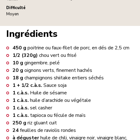
Difficulté
Moyen
Ingrédients
450
g
poitrine ou faux-filet de porc, en dés de 2,5 cm
1/2 (320g)
chou vert ou frisé
10
g
gingembre, pelé
20
g
oignons verts, finement hachés
18
g
champignons shiitake entiers séchés
1 + 1/2
c.à.s.
Sauce soja
1
c.à.s.
Huile de sésame
1
c.à.s.
huile d’arachide ou végétale
1
c.à.s.
sel casher
1
c.à.s.
tapioca ou fécule de maïs
250
g
riz gluant cuit
24
feuilles de raviolis rondes
à déguster
huile de chili, vinaigre noir, vinaigre blanc,