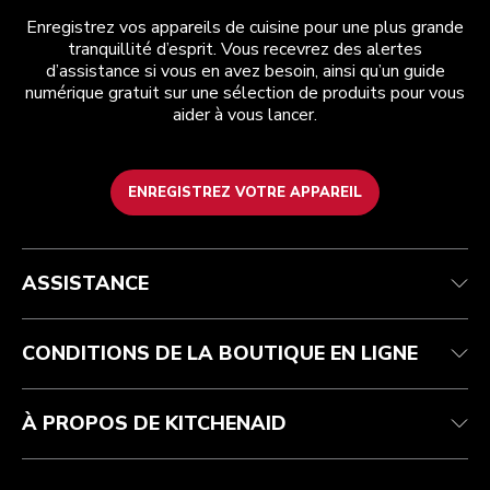
Enregistrez vos appareils de cuisine pour une plus grande
tranquillité d’esprit. Vous recevrez des alertes
d’assistance si vous en avez besoin, ainsi qu’un guide
numérique gratuit sur une sélection de produits pour vous
aider à vous lancer.
ENREGISTREZ VOTRE APPAREIL
Health Check
Conditions générales de vente
La marque
Trouver une boutique
Service après-vente
Expédition et livraison
Notre histoire
ASSISTANCE
Suivez votre commande
Retours et remboursements
Garantie et documents
Imprint
FAQ
Déclaration d’accessibilité
Recupel
ODR
CONDITIONS DE LA BOUTIQUE EN LIGNE
À PROPOS DE KITCHENAID