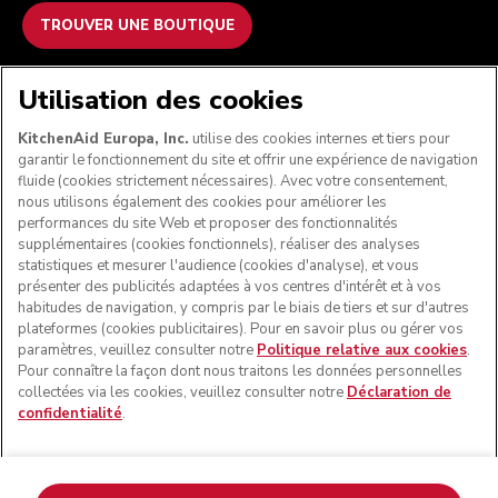
TROUVER UNE BOUTIQUE
NOUS ACCEPTONS
Utilisation des cookies
KitchenAid Europa, Inc.
utilise des cookies internes et tiers pour
garantir le fonctionnement du site et offrir une expérience de navigation
fluide (cookies strictement nécessaires). Avec votre consentement,
SUIVEZ-NOUS
nous utilisons également des cookies pour améliorer les
performances du site Web et proposer des fonctionnalités
supplémentaires (cookies fonctionnels), réaliser des analyses
statistiques et mesurer l'audience (cookies d'analyse), et vous
présenter des publicités adaptées à vos centres d'intérêt et à vos
habitudes de navigation, y compris par le biais de tiers et sur d'autres
plateformes (cookies publicitaires). Pour en savoir plus ou gérer vos
paramètres, veuillez consulter notre
Politique relative aux cookies
.
Pour connaître la façon dont nous traitons les données personnelles
collectées via les cookies, veuillez consulter notre
Déclaration de
confidentialité
.
© KitchenAid 2026 - Tous droits réservés. KitchenAid et la
forme du robot pâtissier multifonction sont des marques