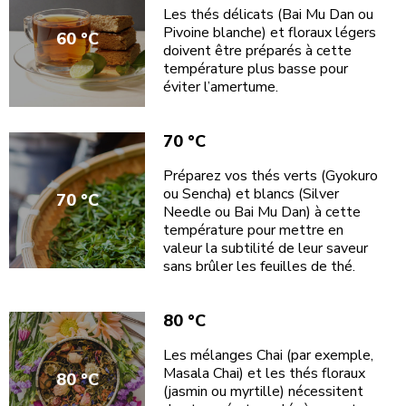
Les thés délicats (Bai Mu Dan ou
Pivoine blanche) et floraux légers
60 °C
doivent être préparés à cette
température plus basse pour
éviter l’amertume.
70 °C
Préparez vos thés verts (Gyokuro
ou Sencha) et blancs (Silver
70 °C
Needle ou Bai Mu Dan) à cette
température pour mettre en
valeur la subtilité de leur saveur
sans brûler les feuilles de thé.
80 °C
Les mélanges Chai (par exemple,
Masala Chai) et les thés floraux
80 °C
(jasmin ou myrtille) nécessitent