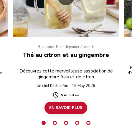
Boissons, Petit déjeuner / brunch
Thé au citron et au gingembre
t
R
Découvrez cette merveilleuse association de
ées
d’
gingembre frais et de citron.
otre
e
Un chef KitchenAid - 19 May 2026
5 minutes
Duration
EN SAVOIR PLUS