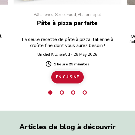
Pâtisseries, Street Food, Plat principal
Pâte à pizza parfaite
l.
Ou
La seule recette de pâte à pizza italienne à
fa
croûte fine dont vous aurez besoin !
Un chef KitchenAid - 28 May 2026
1 heure 25 minutes
Duration
EN CUISINE
Articles de blog à découvrir