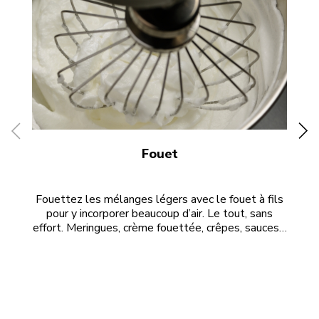
Fouet
Fouettez les mélanges légers avec le fouet à fils
pour y incorporer beaucoup d’air. Le tout, sans
n
effort. Meringues, crème fouettée, crêpes, sauces…
V
pla
bi