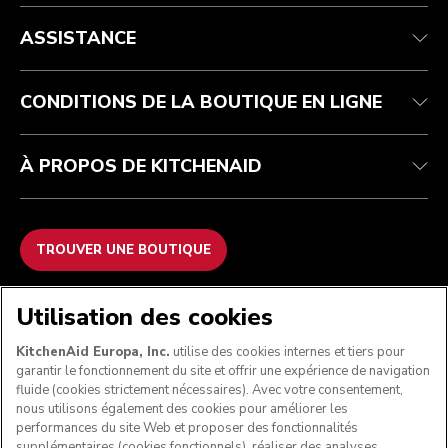
Health Check
Conditions générales de vente
La marque
Trouver une boutique
Service après-vente
Expédition et livraison
Notre histoire
ASSISTANCE
Suivez votre commande
Retours et remboursements
Garantie et documents
Imprint
FAQ
Déclaration d’accessibilité
Recupel
ODR
CONDITIONS DE LA BOUTIQUE EN LIGNE
À PROPOS DE KITCHENAID
TROUVER UNE BOUTIQUE
NOUS ACCEPTONS
Utilisation des cookies
KitchenAid Europa, Inc.
utilise des cookies internes et tiers pour
garantir le fonctionnement du site et offrir une expérience de navigation
fluide (cookies strictement nécessaires). Avec votre consentement,
SUIVEZ-NOUS
nous utilisons également des cookies pour améliorer les
performances du site Web et proposer des fonctionnalités
supplémentaires (cookies fonctionnels), réaliser des analyses