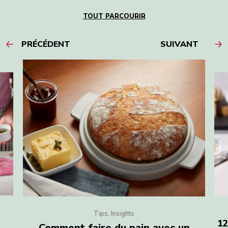
TOUT PARCOURIR
PRÉCÉDENT
SUIVANT
Tips, Insights
12
Comment faire du pain avec un