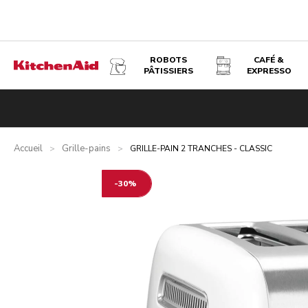
ROBOTS
CAFÉ &
PÂTISSIERS
EXPRESSO
GRILLE-PAIN 2 TRANCHES - CLASSIC - BLANC
Présentation
Qu’y a-t-il dans la boîte ?
Avantages
Prod
Accueil
Grille-pains
>
>
GRILLE-PAIN 2 TRANCHES - CLASSIC
-30%