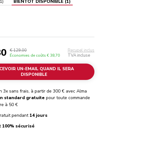
1
)
BIENTÔT DISPONIBLE
(
1
)
30
€ 129,00
Recupel inclus
TVA incluse
Économies de coûts
€ 38,70
CEVOIR UN-EMAIL QUAND IL SERA
DISPONIBLE
 3x sans frais, à partir de 300 € avec Alma
on standard gratuite
pour toute commande
re à 50 €
ratuit pendant
14 jours
t
100% sécurisé