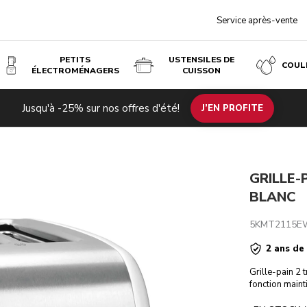
Service après-vente
PETITS
USTENSILES DE
COUL
ÉLECTROMÉNAGERS
CUISSON
Blanc
€ 129
Écono
Jusqu'à -25% sur nos offres d'été!
uits associés
Inspiration
Caractéristiques techniques
J’EN PROFITE
€ 90,30
Avis
es de
coûts
GRILLE-
BLANC
5KMT2115E
2 ans de
Grille-pain 2 
fonction maint