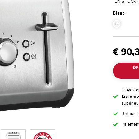
EN STOCK
(
Blanc
Blanc
€ 90,
RE
Payez en
Checked
Livrais
supérieu
Checked
Retour g
Checked
Paiemen