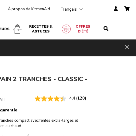
Français
À propos de KitchenAid
RECETTES &
OFFRES
EURS
ASTUCES
D'ÉTÉ
,00
RECEVOIR UN-EMAIL QUAND IL SERA DISPONIBLE
mi
Hid
TVA
incluse
€ 38,70
PAIN 2 TRANCHES - CLASSIC -
4.4
(120)
WH
 garantie
tranches compact avec fentes extra-larges et
ien au chaud.