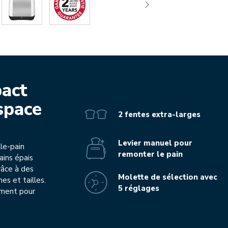
pact
space
2 fentes extra-larges
Levier manuel pour
le-pain
remonter le pain
ains épais
râce à des
Molette de sélection avec
es et tailles.
5 réglages
ement pour