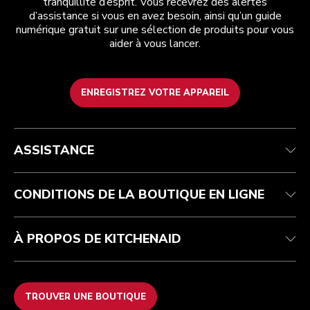
tranquillité d’esprit. Vous recevrez des alertes
d’assistance si vous en avez besoin, ainsi qu’un guide
numérique gratuit sur une sélection de produits pour vous
aider à vous lancer.
ENREGISTREZ VOTRE APPAREIL
Health Check
Conditions générales de vente
La marque
Trouver une boutique
Service après-vente
Expédition et livraison
Notre histoire
ASSISTANCE
Suivez votre commande
Retours et remboursements
Garantie et documents
Imprint
FAQ
Déclaration d’accessibilité
Recupel
ODR
CONDITIONS DE LA BOUTIQUE EN LIGNE
À PROPOS DE KITCHENAID
TROUVER UNE BOUTIQUE