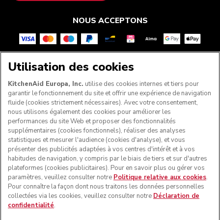
NOUS ACCEPTONS
Utilisation des cookies
SUIVEZ-NOUS
KitchenAid Europa, Inc.
utilise des cookies internes et tiers pour
garantir le fonctionnement du site et offrir une expérience de navigation
fluide (cookies strictement nécessaires). Avec votre consentement,
nous utilisons également des cookies pour améliorer les
performances du site Web et proposer des fonctionnalités
supplémentaires (cookies fonctionnels), réaliser des analyses
statistiques et mesurer l'audience (cookies d'analyse), et vous
présenter des publicités adaptées à vos centres d'intérêt et à vos
habitudes de navigation, y compris par le biais de tiers et sur d'autres
plateformes (cookies publicitaires). Pour en savoir plus ou gérer vos
paramètres, veuillez consulter notre
Politique relative aux cookies
.
© KitchenAid 2026 - Tous droits réservés. KitchenAid et la
Pour connaître la façon dont nous traitons les données personnelles
forme du robot pâtissier multifonction sont des marques
collectées via les cookies, veuillez consulter notre
Déclaration de
commerciales aux États-Unis et ailleurs.
confidentialité
.