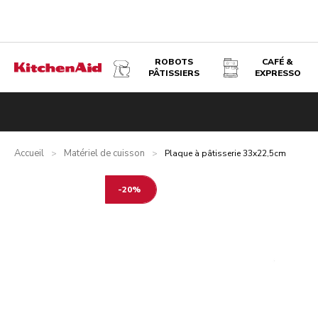
ROBOTS
CAFÉ &
PÂTISSIERS
EXPRESSO
PLAQUE À PÂTISSERIE 33X22,5CM
Accueil
Matériel de cuisson
>
>
Plaque à pâtisserie 33x22,5cm
-20%