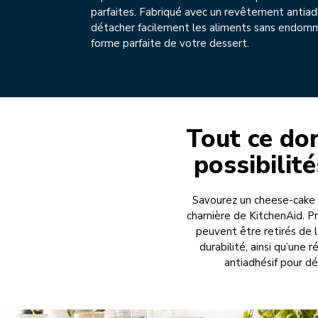
parfaites. Fabriqué avec un revêtement antiad
détacher facilement les aliments sans endom
forme parfaite de votre dessert.
Tout ce do
possibilité
Savourez un cheese-cake 
charnière de KitchenAid. P
peuvent être retirés de l
durabilité, ainsi qu’une
antiadhésif pour d