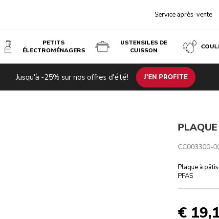
Service après-vente
PETITS
USTENSILES DE
COUL
ÉLECTROMÉNAGERS
CUISSON
Jusqu'à -25% sur nos offres d'été!
J’EN PROFITE
PLAQUE 
CC003300-0
Plaque à pâti
PFAS
€ 19,