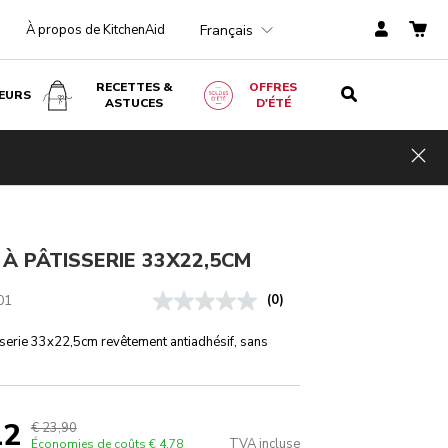
Français
À propos de KitchenAid
RECETTES &
OFFRES
EURS
ASTUCES
D'ÉTÉ
€ 23,90
Économ
AJOUTER AU PANIER
€ 19,12
TVA
ies de
Hid
incluse
coûts
€ 4,78
À PÂTISSERIE 33X22,5CM
01
(0)
sserie 33x22,5cm revêtement antiadhésif, sans
12
€ 23,90
TVA incluse
Économies de coûts
€ 4,78