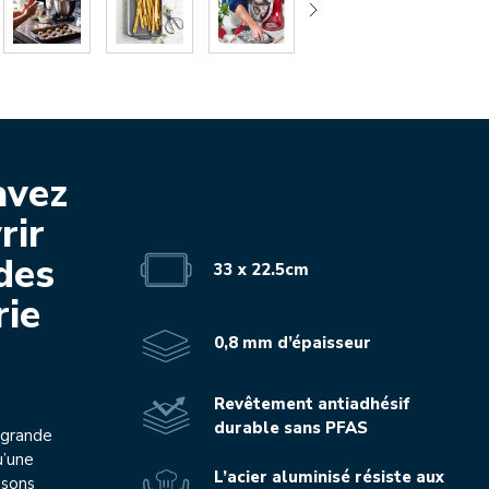
avez
rir
 des
33 x 22.5cm
rie
0,8 mm d’épaisseur
Revêtement antiadhésif
durable sans PFAS
e grande
u’une
L’acier aluminisé résiste aux
ssons