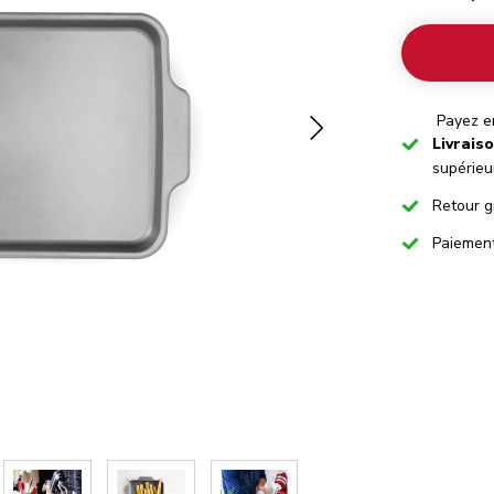
Payez en
Checked
Livrais
supérieu
Checked
Retour g
Checked
Paiemen