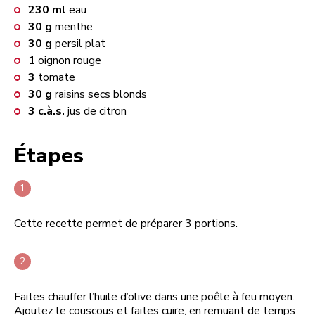
230
ml
eau
30
g
menthe
30
g
persil plat
1
oignon rouge
3
tomate
30
g
raisins secs blonds
3
c.à.s.
jus de citron
Étapes
Cette recette permet de préparer 3 portions.
Faites chauffer l’huile d’olive dans une poêle à feu moyen.
Ajoutez le couscous et faites cuire, en remuant de temps