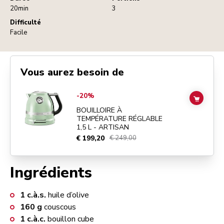
20min
3
Difficulté
Facile
Vous aurez besoin de
Go to
BOUILLOIRE À TEMPÉRATURE RÉGLABLE 1,5 L - ARTISAN
det
-20%
ADD TO
BOUILLOIRE À
TEMPÉRATURE RÉGLABLE
1,5 L - ARTISAN
€ 199,20
€ 249,00
Ingrédients
1
c.à.s.
huile d’olive
160
g
couscous
1
c.à.c.
bouillon cube