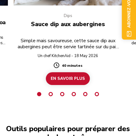
ABONNEZ-VOUS
Dips
noa
Sauce dip aux aubergines
ns
Dég
Simple mais savoureuse, cette sauce dip aux
s,
de
aubergines peut être servie tartinée sur du pain
à ce
gr
grillé ou pour y tremper des biscuits lors d’une
e
Un chef KitchenAid - 18 May 2026
fête.
 le
40 minutes
Duration
EN SAVOIR PLUS
Outils populaires pour préparer des