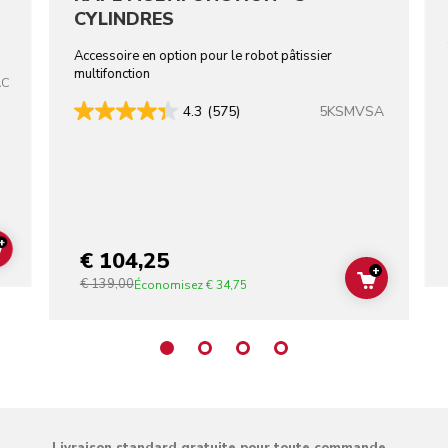
CYLINDRES
Accessoire en option pour le robot pâtissier
multifonction
AC
5KSMVSA
4.3
(575)
+
€ 104,25
ADD TO CART
+
€ 139,00
ADD TO C
Économisez
€ 34,75