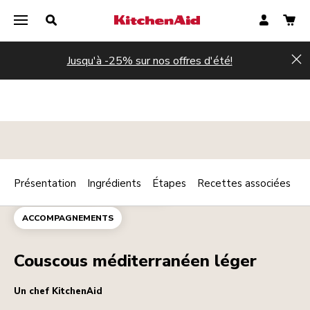
Jusqu'à -25% sur nos offres d'été!
Hi
Présentation
Ingrédients
Étapes
Recettes associées
Print
PLAT PRINCIPAL
VÉGÉTARIEN
Share
ACCOMPAGNEMENTS
Couscous méditerranéen léger
Un chef KitchenAid