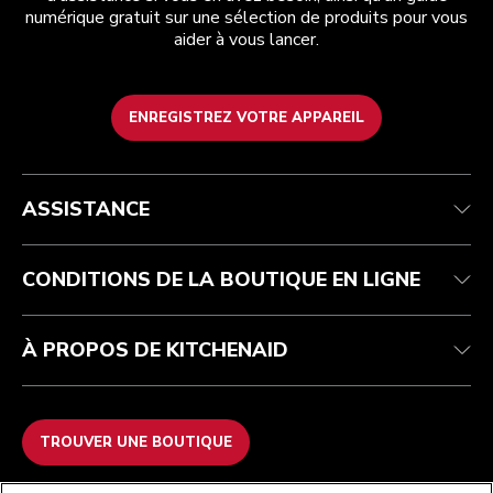
numérique gratuit sur une sélection de produits pour vous
aider à vous lancer.
ENREGISTREZ VOTRE APPAREIL
Health Check
Conditions générales de vente
La marque
Trouver une boutique
Service après-vente
Expédition et livraison
Notre histoire
ASSISTANCE
Suivez votre commande
Retours et remboursements
Garantie et documents
Imprint
FAQ
Déclaration d’accessibilité
Recupel
ODR
CONDITIONS DE LA BOUTIQUE EN LIGNE
À PROPOS DE KITCHENAID
TROUVER UNE BOUTIQUE