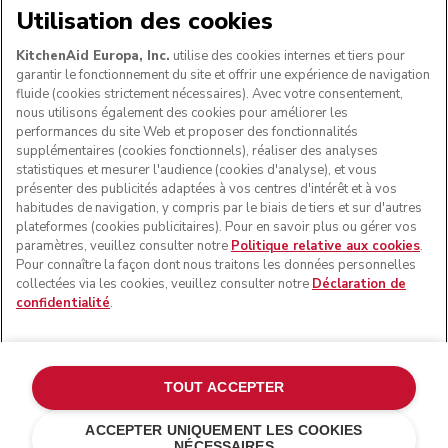
NOUS ACCEPTONS
Utilisation des cookies
KitchenAid Europa, Inc.
utilise des cookies internes et tiers pour
garantir le fonctionnement du site et offrir une expérience de navigation
fluide (cookies strictement nécessaires). Avec votre consentement,
SUIVEZ-NOUS
nous utilisons également des cookies pour améliorer les
performances du site Web et proposer des fonctionnalités
supplémentaires (cookies fonctionnels), réaliser des analyses
statistiques et mesurer l'audience (cookies d'analyse), et vous
présenter des publicités adaptées à vos centres d'intérêt et à vos
habitudes de navigation, y compris par le biais de tiers et sur d'autres
plateformes (cookies publicitaires). Pour en savoir plus ou gérer vos
paramètres, veuillez consulter notre
Politique relative aux cookies
.
Pour connaître la façon dont nous traitons les données personnelles
collectées via les cookies, veuillez consulter notre
Déclaration de
confidentialité
.
© KitchenAid 2026 - Tous droits réservés. KitchenAid et la
forme du robot pâtissier multifonction sont des marques
commerciales aux États-Unis et ailleurs.
TOUT ACCEPTER
Gérer mes cookies
Politique de confidentialité
ACCEPTER UNIQUEMENT LES COOKIES
NÉCESSAIRES