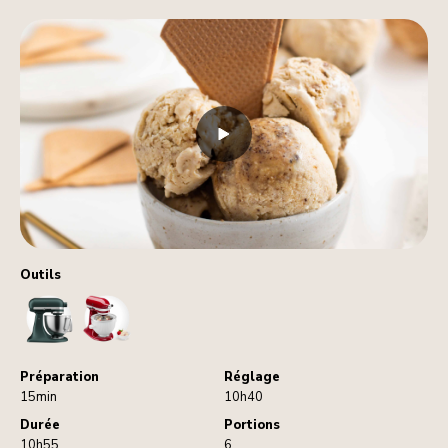
Outils
StandMixer
IceCreamMaker
Préparation
Réglage
15min
10h40
Durée
Portions
10h55
6