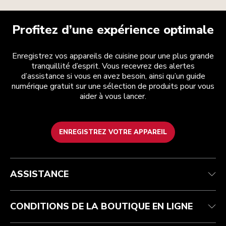
Profitez d’une expérience optimale
Enregistrez vos appareils de cuisine pour une plus grande
tranquillité d’esprit. Vous recevrez des alertes
d’assistance si vous en avez besoin, ainsi qu’un guide
numérique gratuit sur une sélection de produits pour vous
aider à vous lancer.
ENREGISTREZ VOTRE APPAREIL
Health Check
Conditions générales de vente
La marque
Trouver une boutique
Service après-vente
Expédition et livraison
Notre histoire
ASSISTANCE
Suivez votre commande
Retours et remboursements
Garantie et documents
Imprint
FAQ
Déclaration d’accessibilité
Recupel
ODR
CONDITIONS DE LA BOUTIQUE EN LIGNE