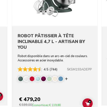
ROBOT PÂTISSIER À TÊTE
INCLINABLE 4,7 L - ARTISAN BY
YOU
Robot disponible dans un arc-en-ciel de couleurs.
Accessoires en acier inoxydable.
5KSM193ADEPP
4.5
(744)
Display more color
+
€ 479,20
ADD TO CART
+
€ 599,00
ADD TO C
Économisez
€ 119,80