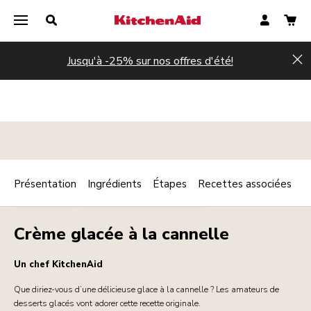
Jusqu'à -25% sur nos offres d'été!
Hi
Présentation
Ingrédients
Étapes
Recettes associées
Print
DESSERTS
PETIT DÉJEUNER / BRUNCH
Share
Crème glacée à la cannelle
Un chef KitchenAid
Que diriez-vous d’une délicieuse glace à la cannelle ? Les amateurs de
desserts glacés vont adorer cette recette originale.