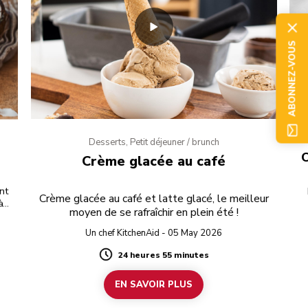
ABONNEZ-VOUS
Desserts, Petit déjeuner / brunch
C
Crème glacée au café
nt
Crème glacée au café et latte glacé, le meilleur
à
moyen de se rafraîchir en plein été !
Un chef KitchenAid - 05 May 2026
24 heures 55 minutes
Duration
EN SAVOIR PLUS