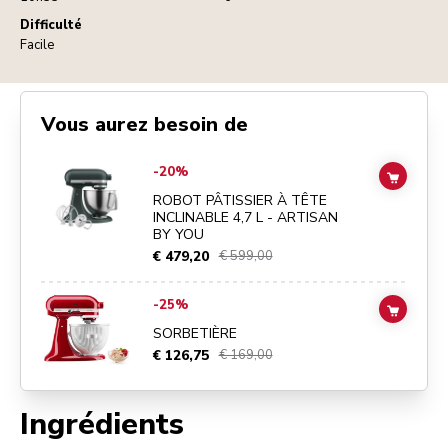
Difficulté
Facile
Vous aurez besoin de
Go to
ROBOT PÂTISSIER À TÊTE INCLINABLE 4,7 L - ARTISAN BY Y
-20%
ADD TO
ROBOT PÂTISSIER À TÊTE
INCLINABLE 4,7 L - ARTISAN
BY YOU
€ 479,20
€ 599,00
Go to
SORBETIÈRE
details page
-25%
ADD TO
SORBETIÈRE
€ 126,75
€ 169,00
Ingrédients