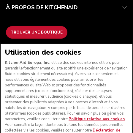
À PROPOS DE KITCHENAID
TROUVER UNE BOUTIQUE
NOUS ACCEPTONS
Utilisation des cookies
KitchenAid Europa, Inc.
utilise des cookies internes et tiers pour
garantir le fonctionnement du site et offrir une expérience de navigation
fluide (cookies strictement nécessaires). Avec votre consentement,
SUIVEZ-NOUS
nous utilisons également des cookies pour améliorer les
performances du site Web et proposer des fonctionnalités
supplémentaires (cookies fonctionnels), réaliser des analyses
statistiques et mesurer l'audience (cookies d'analyse), et vous
présenter des publicités adaptées à vos centres d'intérêt et à vos
habitudes de navigation, y compris par le biais de tiers et sur d'autres
plateformes (cookies publicitaires). Pour en savoir plus ou gérer vos
paramètres, veuillez consulter notre
Politique relative aux cookies
.
Pour connaître la façon dont nous traitons les données personnelles
collectées via les cookies, veuillez consulter notre
Déclaration de