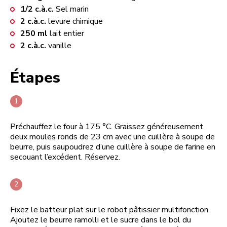
1/2
c.à.c.
Sel marin
2
c.à.c.
levure chimique
250
ml
lait entier
2
c.à.c.
vanille
Étapes
Préchauffez le four à 175 °C. Graissez généreusement
deux moules ronds de 23 cm avec une cuillère à soupe de
beurre, puis saupoudrez d’une cuillère à soupe de farine en
secouant l’excédent. Réservez.
Fixez le batteur plat sur le robot pâtissier multifonction.
Ajoutez le beurre ramolli et le sucre dans le bol du