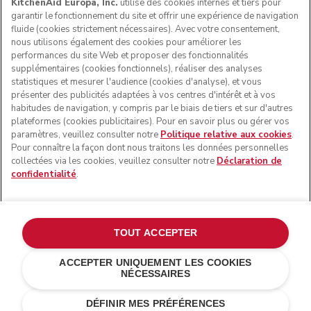
KitchenAid Europa, Inc.
utilise des cookies internes et tiers pour
garantir le fonctionnement du site et offrir une expérience de navigation
fluide (cookies strictement nécessaires). Avec votre consentement,
SUIVEZ-NOUS
nous utilisons également des cookies pour améliorer les
performances du site Web et proposer des fonctionnalités
supplémentaires (cookies fonctionnels), réaliser des analyses
statistiques et mesurer l'audience (cookies d'analyse), et vous
présenter des publicités adaptées à vos centres d'intérêt et à vos
habitudes de navigation, y compris par le biais de tiers et sur d'autres
plateformes (cookies publicitaires). Pour en savoir plus ou gérer vos
paramètres, veuillez consulter notre
Politique relative aux cookies
.
Pour connaître la façon dont nous traitons les données personnelles
collectées via les cookies, veuillez consulter notre
Déclaration de
confidentialité
.
© KitchenAid 2026 - Tous droits réservés. KitchenAid et la
forme du robot pâtissier multifonction sont des marques
commerciales aux États-Unis et ailleurs.
TOUT ACCEPTER
Gérer mes cookies
Politique de confidentialité
ACCEPTER UNIQUEMENT LES COOKIES
NÉCESSAIRES
Politique en matière de cookies
Autres pays
Résolution des litiges en ligne
DÉFINIR MES PRÉFÉRENCES