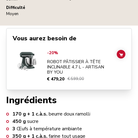
Difficulté
Moyen
Vous aurez besoin de
Go to
ROBOT PÂTISSIER À TÊTE INCLINABLE 4,7 L - ARTISAN BY Y
-20%
ADD TO
ROBOT PÂTISSIER À TÊTE
INCLINABLE 4,7 L - ARTISAN
BY YOU
€ 479,20
€ 599,00
Ingrédients
170
g + 1 c.à.s.
beurre doux ramolli
450
g
sucre
3
Œufs à température ambiante
350
g + 1 c.à.s.
farine tout usage