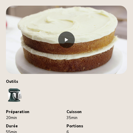
Outils
StandMixer
Préparation
Cuisson
20min
35min
Durée
Portions
55min
6