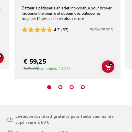
ACIER INOXYDABLE
Batteur à pâtisserie en acier inoxydable pour broyer
AC
facilement le beurre et obtenir des pâtisseries
toujours légères et bien plus encore.
5KSMPB5SS
4.7
(57)
+
€ 59,25
ADD TO CART
+
€ 79,00
ADD TO C
Économisez
€ 19,75
Livraison standard gratuite pour toute commande
supérieure à 50 €