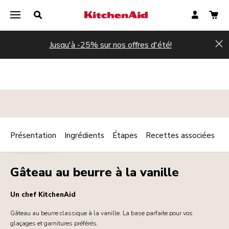
Jusqu'à -25% sur nos offres d'été!
Hi
Présentation
Ingrédients
Étapes
Recettes associées
Print
DESSERTS
Share
Gâteau au beurre à la vanille
Un chef KitchenAid
Gâteau au beurre classique à la vanille. La base parfaite pour vos
glaçages et garnitures préférés.