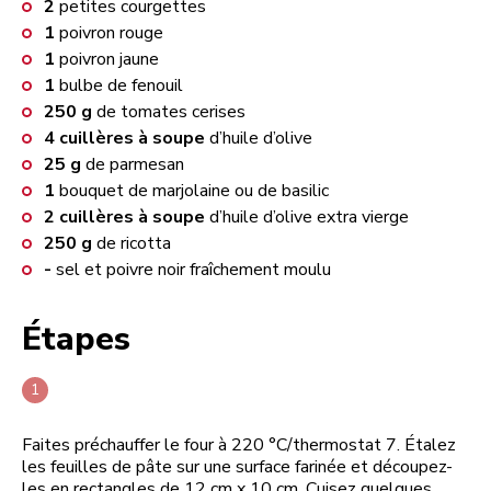
2
petites courgettes
1
poivron rouge
1
poivron jaune
1
bulbe de fenouil
250
g
de tomates cerises
4
cuillères à soupe
d’huile d’olive
25
g
de parmesan
1
bouquet de marjolaine ou de basilic
2
cuillères à soupe
d’huile d’olive extra vierge
250
g
de ricotta
-
sel et poivre noir fraîchement moulu
Étapes
Faites préchauffer le four à 220 °C/thermostat 7. Étalez
les feuilles de pâte sur une surface farinée et découpez-
les en rectangles de 12 cm x 10 cm. Cuisez quelques