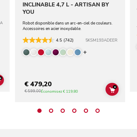
INCLINABLE 4,7 L - ARTISAN BY
YOU
TA
Robot disponible dans un arc-en-ciel de couleurs.
Accessoires en acier inoxydable.
5KSM193ADEER
4.5
(742)
Display more color
+
ADD TO CART
€ 479,20
+
€ 599,00
ADD TO C
Économisez
€ 119,80