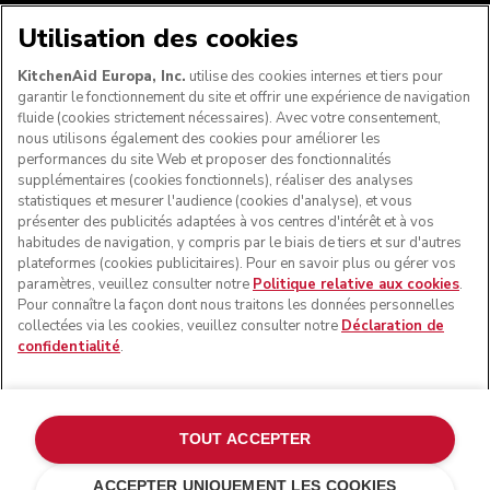
NOUS ACCEPTONS
Utilisation des cookies
KitchenAid Europa, Inc.
utilise des cookies internes et tiers pour
garantir le fonctionnement du site et offrir une expérience de navigation
fluide (cookies strictement nécessaires). Avec votre consentement,
SUIVEZ-NOUS
nous utilisons également des cookies pour améliorer les
performances du site Web et proposer des fonctionnalités
supplémentaires (cookies fonctionnels), réaliser des analyses
statistiques et mesurer l'audience (cookies d'analyse), et vous
présenter des publicités adaptées à vos centres d'intérêt et à vos
habitudes de navigation, y compris par le biais de tiers et sur d'autres
plateformes (cookies publicitaires). Pour en savoir plus ou gérer vos
paramètres, veuillez consulter notre
Politique relative aux cookies
.
Pour connaître la façon dont nous traitons les données personnelles
collectées via les cookies, veuillez consulter notre
Déclaration de
confidentialité
.
© KitchenAid 2026 - Tous droits réservés. KitchenAid et la
forme du robot pâtissier multifonction sont des marques
commerciales aux États-Unis et ailleurs.
TOUT ACCEPTER
Gérer mes cookies
Politique de confidentialité
ACCEPTER UNIQUEMENT LES COOKIES