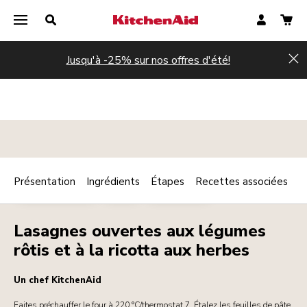
Jusqu'à -25% sur nos offres d'été!
Hi
Présentation
Ingrédients
Étapes
Recettes associées
Print
PLAT PRINCIPAL
PÂTES
VÉGÉTARIEN
Share
Lasagnes ouvertes aux légumes
rôtis et à la ricotta aux herbes
Un chef KitchenAid
Faites préchauffer le four à 220 °C/thermostat 7. Étalez les feuilles de pâte