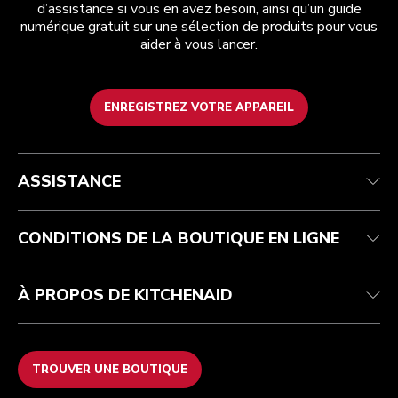
d’assistance si vous en avez besoin, ainsi qu’un guide
numérique gratuit sur une sélection de produits pour vous
aider à vous lancer.
ENREGISTREZ VOTRE APPAREIL
Health Check
Conditions générales de vente
La marque
Trouver une boutique
Service après-vente
Expédition et livraison
Notre histoire
ASSISTANCE
Suivez votre commande
Retours et remboursements
Garantie et documents
Imprint
FAQ
Déclaration d’accessibilité
Recupel
ODR
CONDITIONS DE LA BOUTIQUE EN LIGNE
À PROPOS DE KITCHENAID
TROUVER UNE BOUTIQUE