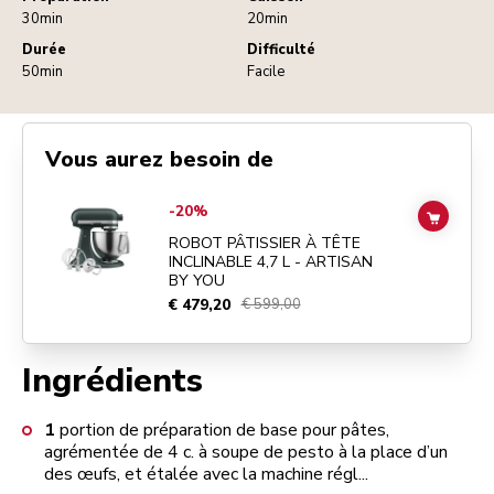
30min
20min
Durée
Difficulté
50min
Facile
Vous aurez besoin de
Go to
ROBOT PÂTISSIER À TÊTE INCLINABLE 4,7 L - ARTISAN BY Y
-20%
ADD TO
ROBOT PÂTISSIER À TÊTE
INCLINABLE 4,7 L - ARTISAN
BY YOU
€ 479,20
€ 599,00
Ingrédients
1
portion de préparation de base pour pâtes,
agrémentée de 4 c. à soupe de pesto à la place d’un
des œufs, et étalée avec la machine régl...