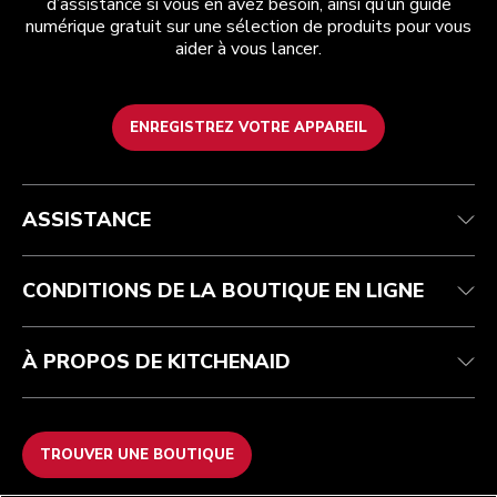
d’assistance si vous en avez besoin, ainsi qu’un guide
numérique gratuit sur une sélection de produits pour vous
aider à vous lancer.
ENREGISTREZ VOTRE APPAREIL
Health Check
Conditions générales de vente
La marque
Trouver une boutique
Service après-vente
Expédition et livraison
Notre histoire
ASSISTANCE
Suivez votre commande
Retours et remboursements
Garantie et documents
Imprint
FAQ
Déclaration d’accessibilité
Recupel
ODR
CONDITIONS DE LA BOUTIQUE EN LIGNE
À PROPOS DE KITCHENAID
TROUVER UNE BOUTIQUE