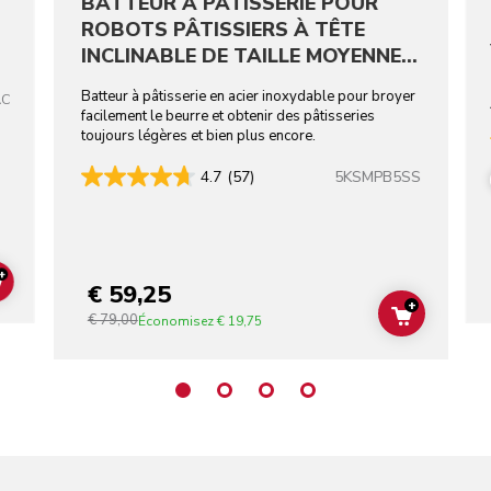
BATTEUR À PÂTISSERIE POUR
ROBOTS PÂTISSIERS À TÊTE
INCLINABLE DE TAILLE MOYENNE -
ACIER INOXYDABLE
Batteur à pâtisserie en acier inoxydable pour broyer
AC
facilement le beurre et obtenir des pâtisseries
toujours légères et bien plus encore.
5KSMPB5SS
4.7
(57)
+
€ 59,25
ADD TO CART
+
€ 79,00
ADD TO C
Économisez
€ 19,75