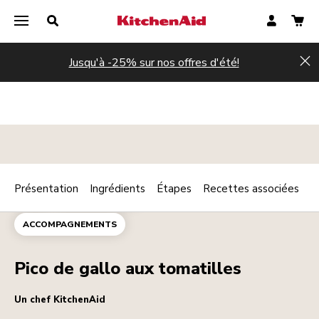
Jusqu'à -25% sur nos offres d'été!
Hi
Présentation
Ingrédients
Étapes
Recettes associées
Print
DIPS
PLAT PRINCIPAL
Share
ACCOMPAGNEMENTS
Pico de gallo aux tomatilles
Un chef KitchenAid