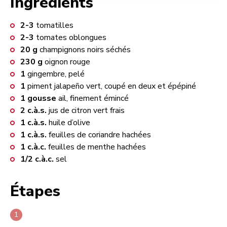
Ingrédients
2-3
tomatilles
2-3
tomates oblongues
20
g
champignons noirs séchés
230
g
oignon rouge
1
gingembre, pelé
1
piment jalapeño vert, coupé en deux et épépiné
1
gousse
ail, finement émincé
2
c.à.s.
jus de citron vert frais
1
c.à.s.
huile d’olive
1
c.à.s.
feuilles de coriandre hachées
1
c.à.c.
feuilles de menthe hachées
1/2
c.à.c.
sel
Étapes