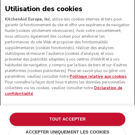
NOUS ACCEPTONS
Utilisation des cookies
KitchenAid Europa, Inc.
utilise des cookies internes et tiers pour
garantir le fonctionnement du site et offrir une expérience de navigation
fluide (cookies strictement nécessaires). Avec votre consentement,
SUIVEZ-NOUS
nous utilisons également des cookies pour améliorer les
performances du site Web et proposer des fonctionnalités
supplémentaires (cookies fonctionnels), réaliser des analyses
statistiques et mesurer l'audience (cookies d'analyse), et vous
présenter des publicités adaptées à vos centres d'intérêt et à vos
habitudes de navigation, y compris par le biais de tiers et sur d'autres
plateformes (cookies publicitaires). Pour en savoir plus ou gérer vos
paramètres, veuillez consulter notre
Politique relative aux cookies
.
Pour connaître la façon dont nous traitons les données personnelles
collectées via les cookies, veuillez consulter notre
Déclaration de
confidentialité
.
© KitchenAid 2026 - Tous droits réservés. KitchenAid et la
forme du robot pâtissier multifonction sont des marques
commerciales aux États-Unis et ailleurs.
TOUT ACCEPTER
Gérer mes cookies
Politique de confidentialité
ACCEPTER UNIQUEMENT LES COOKIES