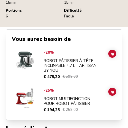
15min
15min
Portions
Difficulté
6
Facile
Vous aurez besoin de
Go to
ROBOT PÂTISSIER À TÊTE INCLINABLE 4,7 L - ARTISAN BY Y
-20%
ADD TO
ROBOT PÂTISSIER À TÊTE
INCLINABLE 4,7 L - ARTISAN
BY YOU
€ 479,20
€ 599,00
Go to
ROBOT MULTIFONCTION POUR ROBOT PÂTISSIER
details p
-25%
ADD TO
ROBOT MULTIFONCTION
POUR ROBOT PÂTISSIER
€ 194,25
€ 259,00