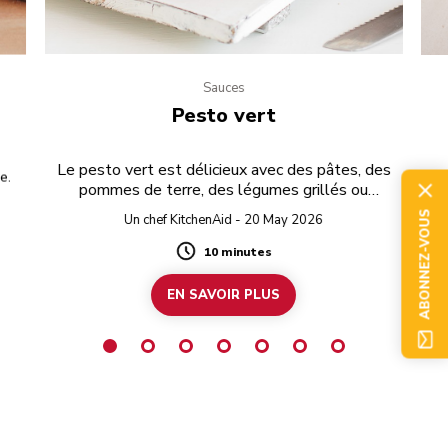
Sauces
Pesto vert
Le pesto vert est délicieux avec des pâtes, des
e.
Aj
pommes de terre, des légumes grillés ou
Ra
simplement tartiné sur du pain grillé.
ABONNEZ-VOUS
Un chef KitchenAid - 20 May 2026
10 minutes
Duration
EN SAVOIR PLUS