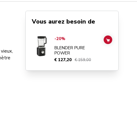
Vous aurez besoin de
Go to
Blender Pure Power
details page
-20%
ADD TO CAR
BLENDER PURE
 vieux,
POWER
mètre
€ 127,20
€ 159,00
e