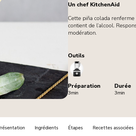
Un chef KitchenAid
Cette piña colada renferme t
contient de l’alcool. Respon
modération.
Outils
Blender
Préparation
Durée
3min
3min
résentation
Ingrédients
Étapes
Recettes associées