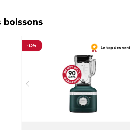
s boissons
-10%
Le top des ven