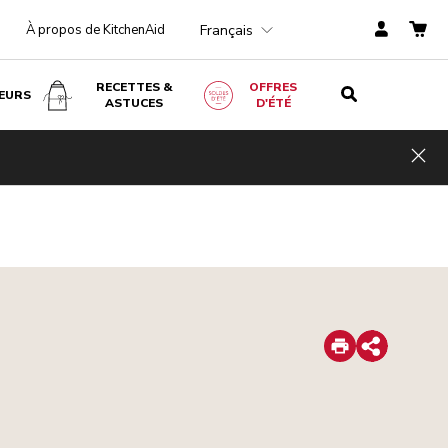
Français
À propos de KitchenAid
RECETTES &
OFFRES
EURS
ASTUCES
D'ÉTÉ
Hid
Print
Share