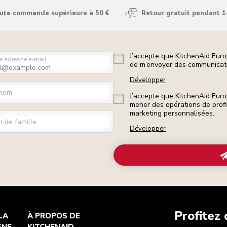
oute commande supérieure à 50 €
Retour gratuit pendant 1
J’accepte que KitchenAid Euro
e adresse e-mail
de m’envoyer des communicati
Développer
nom
J’accepte que KitchenAid Euro
mener des opérations de prof
marketing personnalisées.
 de famille
Développer
Profitez
LA
À PROPOS DE