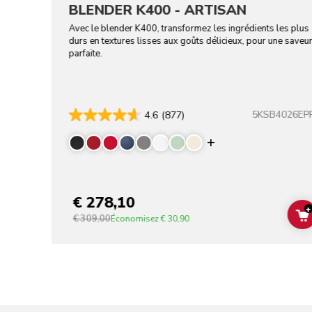
BLENDER K400 - ARTISAN
Avec le blender K400, transformez les ingrédients les plus
durs en textures lisses aux goûts délicieux, pour une saveu
parfaite.
5KSB4026EP
4.6
(877)
Display more co
€ 278,10
+
€ 309,00
Économisez
€ 30,90