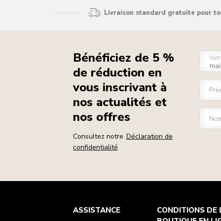
Livraison standard gratuite pour t
Bénéficiez de 5 %
Votr
de réduction en
vous inscrivant à
Pré
nos actualités et
nos offres
Nom
Consultez notre
Déclaration de
confidentialité
Health Check
Conditions générales de vente
La marque
Trouver une boutique
ASSISTANCE
CONDITIONS DE 
Service après-vente
Expédition et livraison
Notre histoire
Suivez votre commande
Retours et remboursements