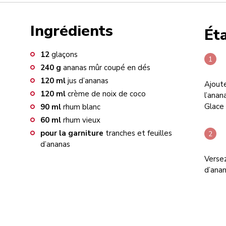
Ingrédients
Ét
12
glaçons
240
g
ananas mûr coupé en dés
120
ml
jus d’ananas
Ajoute
120
ml
crème de noix de coco
l’anan
Glace 
90
ml
rhum blanc
60
ml
rhum vieux
pour la garniture
tranches et feuilles
d’ananas
Versez
d’anan