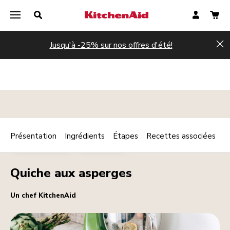
Jusqu'à -25% sur nos offres d'été!
Hi
Présentation
Ingrédients
Étapes
Recettes associées
Print
PLAT PRINCIPAL
VÉGÉTARIEN
Share
Quiche aux asperges
Un chef KitchenAid