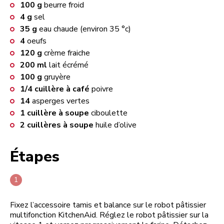
100
g
beurre froid
4
g
sel
35
g
eau chaude (environ 35 °c)
4
oeufs
120
g
crème fraiche
200
ml
lait écrémé
100
g
gruyère
1/4
cuillère à café
poivre
14
asperges vertes
1
cuillère à soupe
ciboulette
2
cuillères à soupe
huile d’olive
Étapes
Fixez l’accessoire tamis et balance sur le robot pâtissier
multifonction KitchenAid. Réglez le robot pâtissier sur la