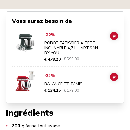
Vous aurez besoin de
Go to
ROBOT PÂTISSIER À TÊTE INCLINABLE 4,7 L - ARTISAN BY Y
-20%
ADD TO
ROBOT PÂTISSIER À TÊTE
INCLINABLE 4,7 L - ARTISAN
BY YOU
€ 479,20
€ 599,00
Go to
BALANCE ET TAMIS
details page
-25%
ADD TO
BALANCE ET TAMIS
€ 134,25
€ 179,00
Ingrédients
200
g
farine tout usage