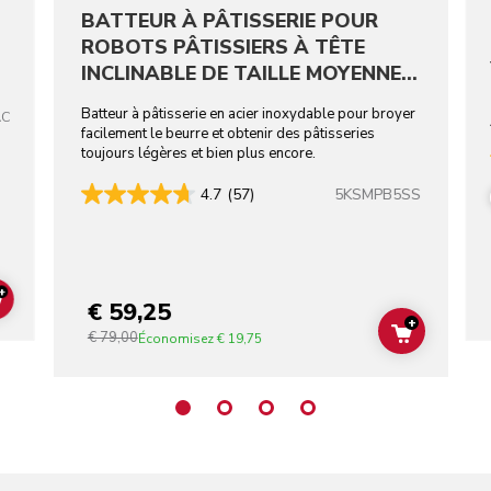
BATTEUR À PÂTISSERIE POUR
ROBOTS PÂTISSIERS À TÊTE
INCLINABLE DE TAILLE MOYENNE -
ACIER INOXYDABLE
Batteur à pâtisserie en acier inoxydable pour broyer
AC
facilement le beurre et obtenir des pâtisseries
toujours légères et bien plus encore.
5KSMPB5SS
4.7
(57)
+
€ 59,25
ADD TO CART
+
€ 79,00
ADD TO C
Économisez
€ 19,75