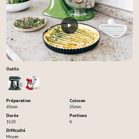
Outils
StandMixer
Sifter
Préparation
Cuisson
45min
35min
Durée
Portions
1h20
6
Difficulté
Moyen