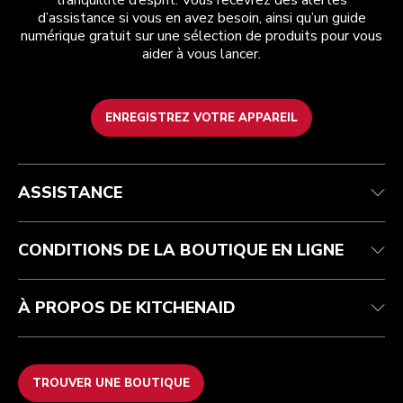
tranquillité d’esprit. Vous recevrez des alertes
d’assistance si vous en avez besoin, ainsi qu’un guide
numérique gratuit sur une sélection de produits pour vous
aider à vous lancer.
ENREGISTREZ VOTRE APPAREIL
Health Check
Conditions générales de vente
La marque
Trouver une boutique
Service après-vente
Expédition et livraison
Notre histoire
ASSISTANCE
Suivez votre commande
Retours et remboursements
Garantie et documents
Imprint
FAQ
Déclaration d’accessibilité
Recupel
ODR
CONDITIONS DE LA BOUTIQUE EN LIGNE
À PROPOS DE KITCHENAID
TROUVER UNE BOUTIQUE