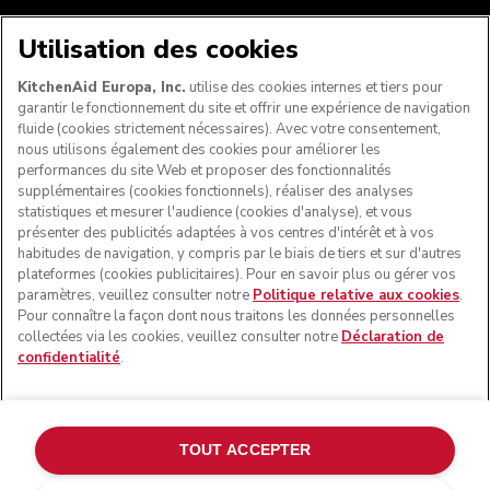
NOUS ACCEPTONS
Utilisation des cookies
KitchenAid Europa, Inc.
utilise des cookies internes et tiers pour
garantir le fonctionnement du site et offrir une expérience de navigation
fluide (cookies strictement nécessaires). Avec votre consentement,
SUIVEZ-NOUS
nous utilisons également des cookies pour améliorer les
performances du site Web et proposer des fonctionnalités
supplémentaires (cookies fonctionnels), réaliser des analyses
statistiques et mesurer l'audience (cookies d'analyse), et vous
présenter des publicités adaptées à vos centres d'intérêt et à vos
habitudes de navigation, y compris par le biais de tiers et sur d'autres
plateformes (cookies publicitaires). Pour en savoir plus ou gérer vos
paramètres, veuillez consulter notre
Politique relative aux cookies
.
Pour connaître la façon dont nous traitons les données personnelles
collectées via les cookies, veuillez consulter notre
Déclaration de
confidentialité
.
© KitchenAid 2026 - Tous droits réservés. KitchenAid et la
forme du robot pâtissier multifonction sont des marques
commerciales aux États-Unis et ailleurs.
TOUT ACCEPTER
Gérer mes cookies
Politique de confidentialité