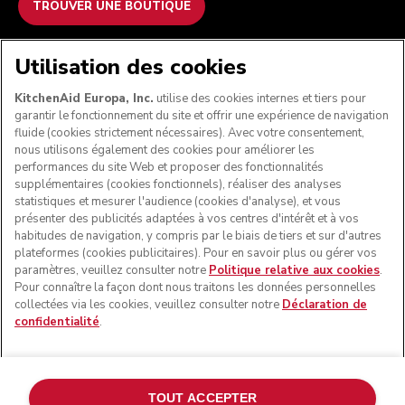
TROUVER UNE BOUTIQUE
NOUS ACCEPTONS
Utilisation des cookies
KitchenAid Europa, Inc.
utilise des cookies internes et tiers pour
garantir le fonctionnement du site et offrir une expérience de navigation
fluide (cookies strictement nécessaires). Avec votre consentement,
SUIVEZ-NOUS
nous utilisons également des cookies pour améliorer les
performances du site Web et proposer des fonctionnalités
supplémentaires (cookies fonctionnels), réaliser des analyses
statistiques et mesurer l'audience (cookies d'analyse), et vous
présenter des publicités adaptées à vos centres d'intérêt et à vos
habitudes de navigation, y compris par le biais de tiers et sur d'autres
plateformes (cookies publicitaires). Pour en savoir plus ou gérer vos
paramètres, veuillez consulter notre
Politique relative aux cookies
.
Pour connaître la façon dont nous traitons les données personnelles
collectées via les cookies, veuillez consulter notre
Déclaration de
confidentialité
.
© KitchenAid 2026 - Tous droits réservés. KitchenAid et la
forme du robot pâtissier multifonction sont des marques
commerciales aux États-Unis et ailleurs.
TOUT ACCEPTER