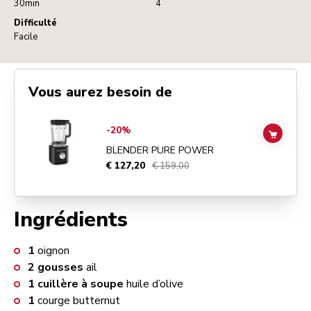
30min
4
Difficulté
Facile
Vous aurez besoin de
Go to
Blender Pure Power
details page
-20%
ADD TO
BLENDER PURE POWER
€ 127,20
€ 159,00
Ingrédients
1
oignon
2
gousses
ail
1
cuillère à soupe
huile d’olive
1
courge butternut