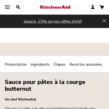
Jusqu'à -25% sur nos offres d'été!
Hi
Présentation
Ingrédients
Étapes
Recettes associées
Print
SAUCES
PLAT PRINCIPAL
PÂTES
Share
Sauce pour pâtes à la courge
butternut
Un chef KitchenAid
Dégustez vos pâtes avec cette sauce entièrement à base de légumes.