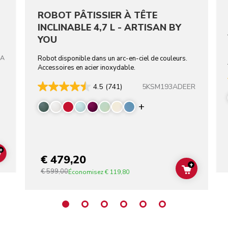
ROBOT PÂTISSIER À TÊTE
INCLINABLE 4,7 L - ARTISAN BY
YOU
TA
Robot disponible dans un arc-en-ciel de couleurs.
Accessoires en acier inoxydable.
5KSM193ADEER
4.5
(741)
Display more color
+
ADD TO CART
€ 479,20
+
€ 599,00
ADD TO C
Économisez
€ 119,80