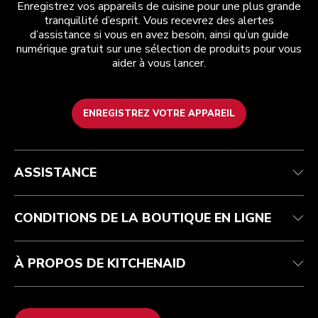
Enregistrez vos appareils de cuisine pour une plus grande
tranquillité d’esprit. Vous recevrez des alertes
d’assistance si vous en avez besoin, ainsi qu’un guide
numérique gratuit sur une sélection de produits pour vous
aider à vous lancer.
ENREGISTREZ VOTRE APPAREIL
Health Check
Conditions générales de vente
La marque
Trouver une boutique
Service après-vente
Expédition et livraison
Notre histoire
ASSISTANCE
Suivez votre commande
Retours et remboursements
Garantie et documents
Imprint
FAQ
Déclaration d’accessibilité
Recupel
ODR
CONDITIONS DE LA BOUTIQUE EN LIGNE
À PROPOS DE KITCHENAID