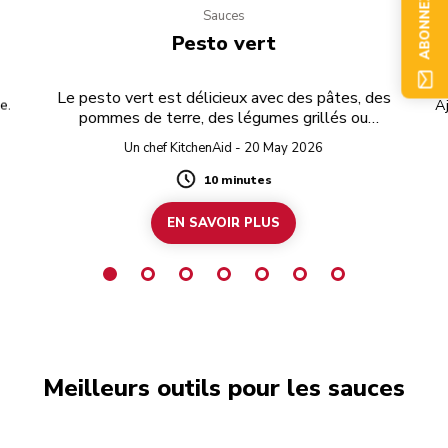
ABONNEZ-VOUS
Sauces
Pesto vert
Le pesto vert est délicieux avec des pâtes, des
e.
Aj
pommes de terre, des légumes grillés ou
Ra
simplement tartiné sur du pain grillé.
Un chef KitchenAid - 20 May 2026
10 minutes
Duration
EN SAVOIR PLUS
Meilleurs outils pour les sauces