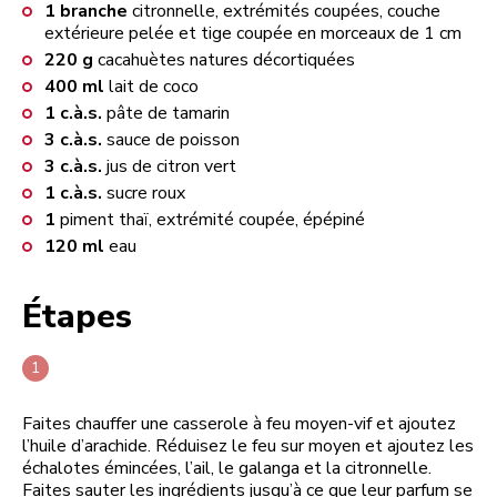
1
branche
citronnelle, extrémités coupées, couche
extérieure pelée et tige coupée en morceaux de 1 cm
220
g
cacahuètes natures décortiquées
400
ml
lait de coco
1
c.à.s.
pâte de tamarin
3
c.à.s.
sauce de poisson
3
c.à.s.
jus de citron vert
1
c.à.s.
sucre roux
1
piment thaï, extrémité coupée, épépiné
120
ml
eau
Étapes
Faites chauffer une casserole à feu moyen-vif et ajoutez
l’huile d’arachide. Réduisez le feu sur moyen et ajoutez les
échalotes émincées, l’ail, le galanga et la citronnelle.
Faites sauter les ingrédients jusqu’à ce que leur parfum se