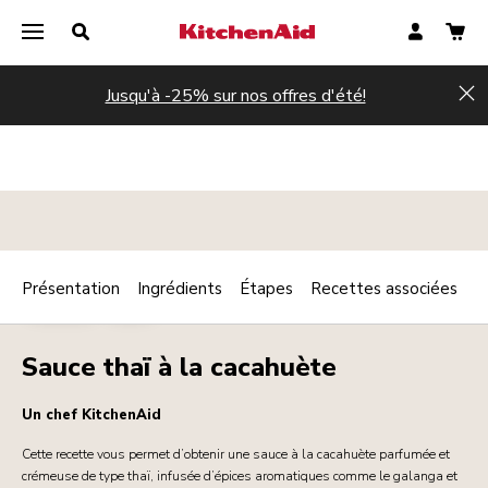
Jusqu'à -25% sur nos offres d'été!
Hi
Présentation
Ingrédients
Étapes
Recettes associées
Print
SAUCES
DIPS
Share
Sauce thaï à la cacahuète
Un chef KitchenAid
Cette recette vous permet d’obtenir une sauce à la cacahuète parfumée et
crémeuse de type thaï, infusée d’épices aromatiques comme le galanga et