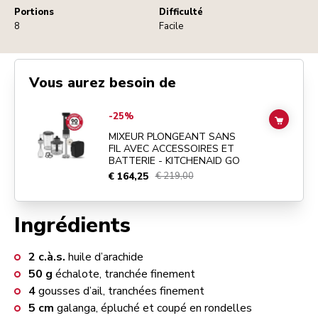
Portions
Difficulté
8
Facile
Vous aurez besoin de
Go to
MIXEUR PLONGEANT SANS FIL AVEC ACCESSOIRES ET BATTE
-25%
ADD TO
MIXEUR PLONGEANT SANS
FIL AVEC ACCESSOIRES ET
BATTERIE - KITCHENAID GO
€ 164,25
€ 219,00
Ingrédients
2
c.à.s.
huile d’arachide
50
g
échalote, tranchée finement
4
gousses d’ail, tranchées finement
5
cm
galanga, épluché et coupé en rondelles