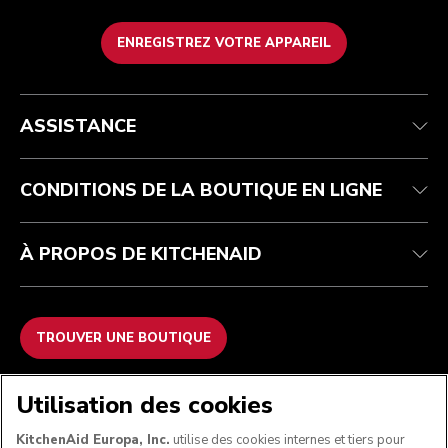
ENREGISTREZ VOTRE APPAREIL
Health Check
Conditions générales de vente
La marque
Trouver une boutique
Service après-vente
Expédition et livraison
Notre histoire
ASSISTANCE
Suivez votre commande
Retours et remboursements
Garantie et documents
Imprint
FAQ
Déclaration d’accessibilité
Recupel
ODR
CONDITIONS DE LA BOUTIQUE EN LIGNE
À PROPOS DE KITCHENAID
TROUVER UNE BOUTIQUE
NOUS ACCEPTONS
Utilisation des cookies
KitchenAid Europa, Inc.
utilise des cookies internes et tiers pour