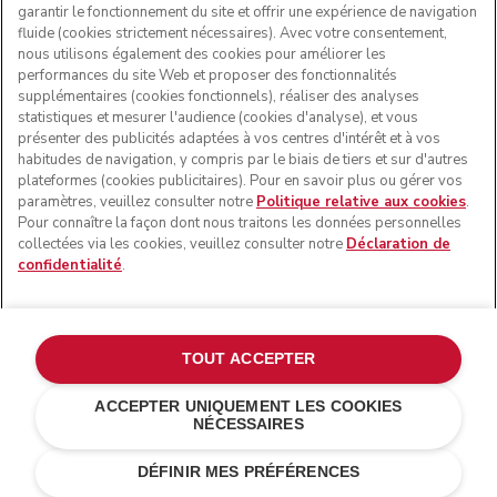
garantir le fonctionnement du site et offrir une expérience de navigation
fluide (cookies strictement nécessaires). Avec votre consentement,
SUIVEZ-NOUS
nous utilisons également des cookies pour améliorer les
performances du site Web et proposer des fonctionnalités
supplémentaires (cookies fonctionnels), réaliser des analyses
statistiques et mesurer l'audience (cookies d'analyse), et vous
présenter des publicités adaptées à vos centres d'intérêt et à vos
habitudes de navigation, y compris par le biais de tiers et sur d'autres
plateformes (cookies publicitaires). Pour en savoir plus ou gérer vos
paramètres, veuillez consulter notre
Politique relative aux cookies
.
Pour connaître la façon dont nous traitons les données personnelles
collectées via les cookies, veuillez consulter notre
Déclaration de
confidentialité
.
© KitchenAid 2026 - Tous droits réservés. KitchenAid et la
forme du robot pâtissier multifonction sont des marques
commerciales aux États-Unis et ailleurs.
TOUT ACCEPTER
Gérer mes cookies
Politique de confidentialité
ACCEPTER UNIQUEMENT LES COOKIES
NÉCESSAIRES
Politique en matière de cookies
Autres pays
Résolution des litiges en ligne
DÉFINIR MES PRÉFÉRENCES