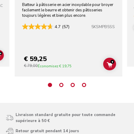
ACIER INOXYDABLE
Batteur à pâtisserie en acier inoxydable pour broyer
AC
facilement le beurre et obtenir des pâtisseries
toujours légères et bien plus encore.
5KSMPB5SS
4.7
(57)
+
€ 59,25
ADD TO CART
+
€ 79,00
ADD TO C
Économisez
€ 19,75
Livraison standard gratuite pour toute commande
supérieure à 50 €
Retour gratuit pendant 14 jours