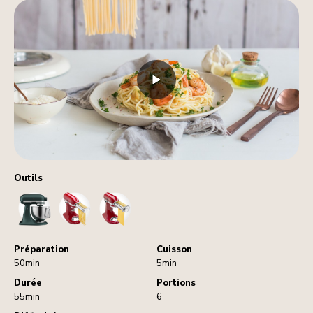
Outils
StandMixer
PastaCutters
PastaRoller
Préparation
Cuisson
50min
5min
Durée
Portions
55min
6