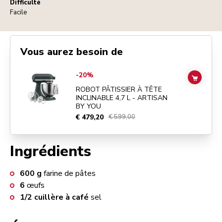
Difficulté
Facile
Vous aurez besoin de
Go to
ROBOT PÂTISSIER À TÊTE INCLINABLE 4,7 L - ARTISAN BY Y
-20%
ADD TO
ROBOT PÂTISSIER À TÊTE
INCLINABLE 4,7 L - ARTISAN
BY YOU
€ 479,20
€ 599,00
Ingrédients
600
g
farine de pâtes
6
œufs
1/2
cuillère à café
sel