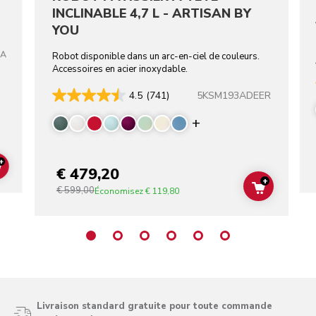
INCLINABLE 4,7 L - ARTISAN BY
YOU
TA
Robot disponible dans un arc-en-ciel de couleurs.
Accessoires en acier inoxydable.
5KSM193ADEER
4.5
(741)
Display more color
+
€ 479,20
ADD TO CART
+
€ 599,00
ADD TO C
Économisez
€ 119,80
Livraison standard gratuite pour toute commande