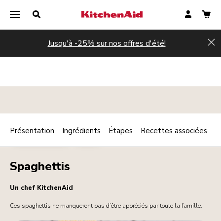
Jusqu'à -25% sur nos offres d'été!
Hi
Présentation
Ingrédients
Étapes
Recettes associées
Print
PLAT PRINCIPAL
PÂTES
Share
Spaghettis
Un chef KitchenAid
Ces spaghettis ne manqueront pas d’être appréciés par toute la famille.