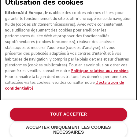
NOUS ACCEPTONS
Utilisation des cookies
KitchenAid Europa, Inc.
utilise des cookies internes et tiers pour
garantir le fonctionnement du site et offrir une expérience de navigation
fluide (cookies strictement nécessaires). Avec votre consentement,
SUIVEZ-NOUS
nous utilisons également des cookies pour améliorer les
performances du site Web et proposer des fonctionnalités
supplémentaires (cookies fonctionnels), réaliser des analyses
statistiques et mesurer l'audience (cookies d'analyse), et vous
présenter des publicités adaptées à vos centres d'intérêt et à vos
habitudes de navigation, y compris par le biais de tiers et sur d'autres
plateformes (cookies publicitaires). Pour en savoir plus ou gérer vos
paramètres, veuillez consulter notre
Politique relative aux cookies
.
Pour connaître la façon dont nous traitons les données personnelles
collectées via les cookies, veuillez consulter notre
Déclaration de
confidentialité
.
© KitchenAid 2026 - Tous droits réservés. KitchenAid et la
forme du robot pâtissier multifonction sont des marques
commerciales aux États-Unis et ailleurs.
TOUT ACCEPTER
Gérer mes cookies
Politique de confidentialité
ACCEPTER UNIQUEMENT LES COOKIES
NÉCESSAIRES
Politique en matière de cookies
Autres pays