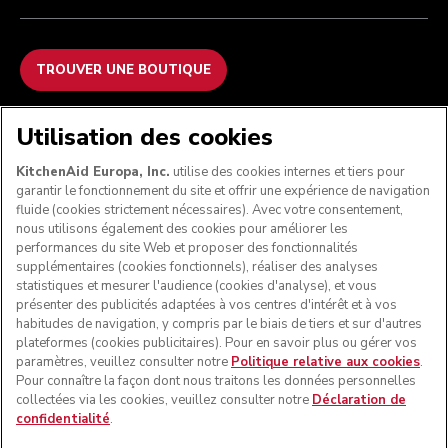
TROUVER UNE BOUTIQUE
NOUS ACCEPTONS
Utilisation des cookies
KitchenAid Europa, Inc.
utilise des cookies internes et tiers pour
garantir le fonctionnement du site et offrir une expérience de navigation
fluide (cookies strictement nécessaires). Avec votre consentement,
SUIVEZ-NOUS
nous utilisons également des cookies pour améliorer les
performances du site Web et proposer des fonctionnalités
supplémentaires (cookies fonctionnels), réaliser des analyses
statistiques et mesurer l'audience (cookies d'analyse), et vous
présenter des publicités adaptées à vos centres d'intérêt et à vos
habitudes de navigation, y compris par le biais de tiers et sur d'autres
plateformes (cookies publicitaires). Pour en savoir plus ou gérer vos
paramètres, veuillez consulter notre
Politique relative aux cookies
.
Pour connaître la façon dont nous traitons les données personnelles
collectées via les cookies, veuillez consulter notre
Déclaration de
confidentialité
.