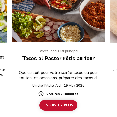
Street Food, Plat principal
et
Tacos al Pastor rôtis au four
r le
Un
Que ce soit pour votre soirée tacos ou pour
cez
toutes les occasions, préparer des tacos al
 et
Pastor est toujours une excellente idée.
la
Un chef KitchenAid - 19 May 2026
her
mité
5 heures 20 minutes
Duration
EN SAVOIR PLUS