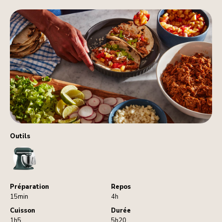
Outils
StandMixer
Préparation
Repos
15min
4h
Cuisson
Durée
1h5
5h20