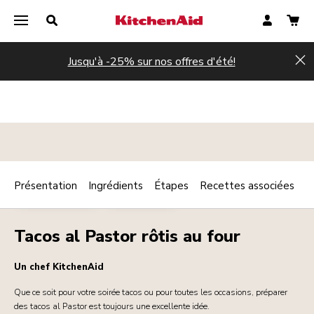
Jusqu'à -25% sur nos offres d'été!
Hi
Présentation
Ingrédients
Étapes
Recettes associées
Print
PLAT PRINCIPAL
STREET FOOD
Share
Tacos al Pastor rôtis au four
Un chef KitchenAid
Que ce soit pour votre soirée tacos ou pour toutes les occasions, préparer
des tacos al Pastor est toujours une excellente idée.