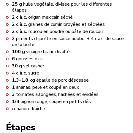
25
g
huile végétale, divisée pour les différentes
étapes
2
c.à.c.
origan mexicain séché
2
c.à.c.
graines de cumin broyées et séchées
2
c.à.s.
roucou en poudre ou pâte de roucou
2
piments chipotle en sauce adobo, + 4 c.à.c. de sauce
de la boîte
100
g
vinaigre blanc distillé
6
gousses d’ail
30
g
sel casher
4
c.à.c.
sucre
1,3-1,8
kg
épaule de porc désossée
1
ananas, pelé et coupé en deux
3
tomates allongées, hachées et évidées
1/4
oignon rouge, coupé en petits dés
coriandre fraîche
Étapes