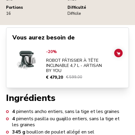
Portions
Difficulté
16
Difficile
Vous aurez besoin de
Go to
ROBOT PÂTISSIER À TÊTE INCLINABLE 4,7 L - ARTISAN BY Y
-20%
ADD TO
ROBOT PÂTISSIER À TÊTE
INCLINABLE 4,7 L - ARTISAN
BY YOU
€ 479,20
€ 599,00
Ingrédients
4
piments ancho entiers, sans la tige et les graines
4
piments pasilla ou guajillo entiers, sans la tige et
les graines
345
g
bouillon de poulet allégé en sel