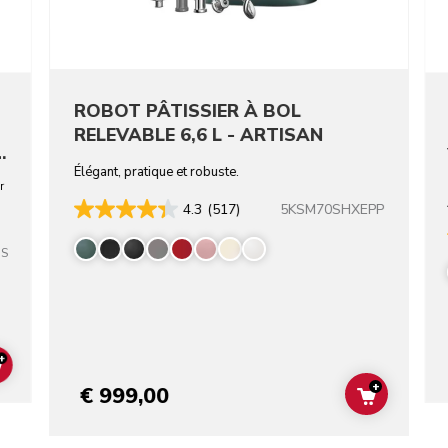
ROBOT PÂTISSIER À BOL
RELEVABLE 6,6 L - ARTISAN
-
Élégant, pratique et robuste.
r
5KSM70SHXEPP
4.3
(517)
SS
+
ADD TO CART
+
€ 999,00
ADD TO C