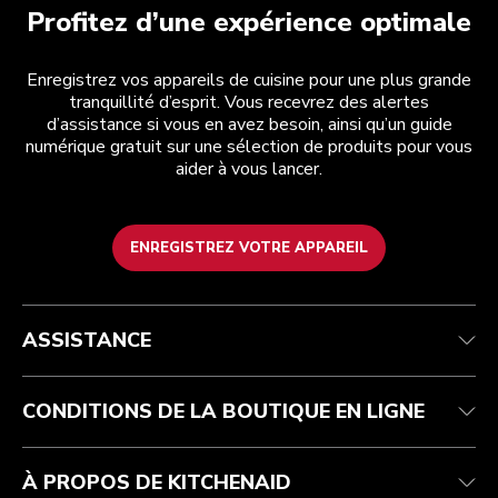
Profitez d’une expérience optimale
Enregistrez vos appareils de cuisine pour une plus grande
tranquillité d’esprit. Vous recevrez des alertes
d’assistance si vous en avez besoin, ainsi qu’un guide
numérique gratuit sur une sélection de produits pour vous
aider à vous lancer.
ENREGISTREZ VOTRE APPAREIL
Health Check
Conditions générales de vente
La marque
Trouver une boutique
Service après-vente
Expédition et livraison
Notre histoire
ASSISTANCE
Suivez votre commande
Retours et remboursements
Garantie et documents
Imprint
FAQ
Déclaration d’accessibilité
Recupel
ODR
CONDITIONS DE LA BOUTIQUE EN LIGNE
À PROPOS DE KITCHENAID