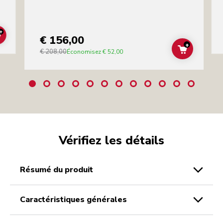
+
€ 156,00
ADD TO CART
+
€ 208,00
ADD TO C
Économisez
€ 52,00
Vérifiez les détails
résumé du produit
caractéristiques générales