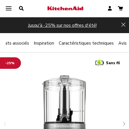
Jusqu'à -25% sur nos offres d'été!
Hi
oduits associés
Inspiration
Caractéristiques techniques
Avis
Sans fil
-25%