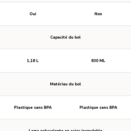
Oui
Non
Capacité du bol
1,18 L
830 ML
Matériau du bol
Plastique sans BPA
Plastique sans BPA
Lame polyvalente en acier inoxydable