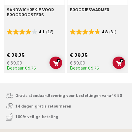
SANDWICHREKJE VOOR
BROODJESWARMER
BROODROOSTERS
4.1
(16)
4.8
(31)
€ 29,25
€ 29,25
+
+
€ 39,00
€ 39,00
ADD TO CART
ADD 
Bespaar
Bespaar
€ 9,75
€ 9,75
Gratis standaardlevering voor bestellingen vanaf € 50
14 dagen gratis retourneren
100% veilige betaling