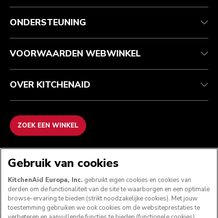
Health check
Algemene voorwaarden
Het merk
Zoek een winkel
Klantenservice
Verzending en levering
Onze geschiedenis
ONDERSTEUNING
Je bestelling volgen
Retournering en terugbetaling
Garantie en documenten
Imprint
Veelgestelde vragen
Toegankelijkheidsverklaring
Recupel
ODR
VOORWAARDEN WEBWINKEL
OVER KITCHENAID
ZOEK EEN WINKEL
WE ACCEPTEREN
Gebruik van cookies
KitchenAid Europa, Inc.
gebruikt eigen cookies en cookies van
derden om de functionaliteit van de site te waarborgen en een optimale
browse-ervaring te bieden (strikt noodzakelijke cookies). Met jouw
VOLG ONS
toestemming gebruiken we ook cookies om de websiteprestaties te
verbeteren en aanvullende functies te bieden (functionele cookies),