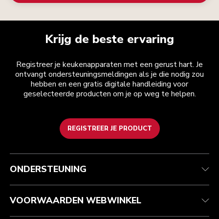
Krijg de beste ervaring
Registreer je keukenapparaten met een gerust hart. Je
ontvangt ondersteuningsmeldingen als je die nodig zou
hebben en een gratis digitale handleiding voor
geselecteerde producten om je op weg te helpen.
REGISTREER JE PRODUCT
Health check
Algemene voorwaarden
Het merk
Zoek een winkel
Klantenservice
Verzending en levering
Onze geschiedenis
ONDERSTEUNING
Je bestelling volgen
Retournering en terugbetaling
Garantie en documenten
Imprint
Veelgestelde vragen
Toegankelijkheidsverklaring
Recupel
ODR
VOORWAARDEN WEBWINKEL