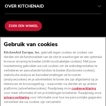
OVER KITCHENAID
ZOEK EEN WINKEL
WE ACCEPTEREN
Gebruik van cookies
KitchenAid Europa, Inc.
gebruikt eigen cookies en cookies van
derden om de functionaliteit van de site te waarborgen en een optimale
browse-ervaring te bieden (strikt noodzakelijke cookies). Met jouw
VOLG ONS
toestemming gebruiken we ook cookies om de websiteprestaties te
verbeteren en aanvullende functies te bieden (functionele cookies),
statistische analyse en bezoekersmetingen uit te voeren
(analysecookies) en je advertenties te tonen die zijn afgestemd op je
interesses en browsegedrag – waaronder via derden en op andere
platforms (advertentiecookies). Raadpleeg onze
cookieverklaring
voor meer informatie of om je instellingen te beheren. Raadpleeg onze
privacyverklaring
voor informatie over hoe we persoonlijke gegevens
verwerken die via cookies zijn verzameld.